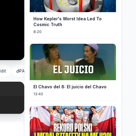
How Kepler's Worst Idea Led To
Cosmic Truth
8:20
dit
Αντιγραφή
El Chavo del 8: El juicio del Chavo
13:40