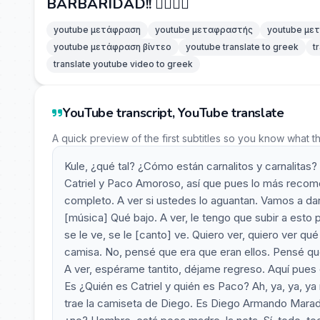
BARBARIDAD!! 😮‍💨🎷🎸
youtube μετάφραση
youtube μεταφραστής
youtube με
youtube μετάφραση βίντεο
youtube translate to greek
t
translate youtube video to greek
YouTube transcript, YouTube translate
A quick preview of the first subtitles so you know what t
Kule, ¿qué tal? ¿Cómo están carnalitos y carnalitas
Catriel y Paco Amoroso, así que pues lo más recome
completo. A ver si ustedes lo aguantan. Vamos a da
[música] Qué bajo. A ver, le tengo que subir a esto
se le ve, se le [canto] ve. Quiero ver, quiero ver q
camisa. No, pensé que era que eran ellos. Pensé que
A ver, espérame tantito, déjame regreso. Aquí pues 
Es ¿Quién es Catriel y quién es Paco? Ah, ya, ya, y
trae la camiseta de Diego. Es Diego Armando Marado