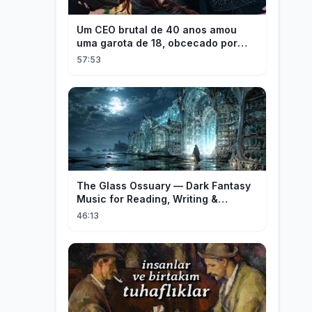
Um CEO brutal de 40 anos amou
uma garota de 18, obcecado por
sua "inocência"! Ela teve seu
57:53
herdeiro!
The Glass Ossuary — Dark Fantasy
Music for Reading, Writing &
Ancient Archives
46:13