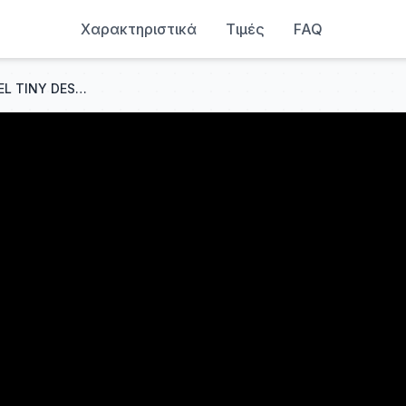
Χαρακτηριστικά
Τιμές
FAQ
ESCUCHO POR PRIMERA VEZ EL TINY DESK DE CA7RIEL & PACO AMOROSO... QUÉ BARBARIDAD!! 😮‍💨🎷🎸