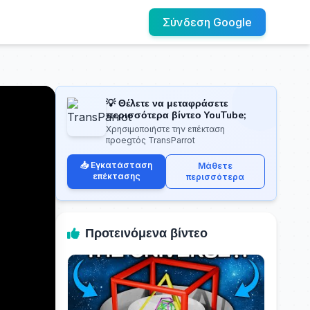
Σύνδεση Google
💡 Θέλετε να μεταφράσετε
περισσότερα βίντεο YouTube;
Χρησιμοποιήστε την επέκταση
προegτός TransParrot
📥 Εγκατάσταση
Μάθετε
επέκτασης
περισσότερα
Προτεινόμενα βίντεο