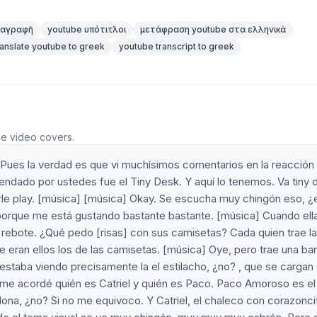
ταγραφή
youtube υπότιτλοι
μετάφραση youtube στα ελληνικά
ranslate youtube to greek
youtube transcript to greek
he video covers.
? Pues la verdad es que vi muchísimos comentarios en la reacción
ndado por ustedes fue el Tiny Desk. Y aquí lo tenemos. Va tiny 
rle play. [música] [música] Okay. Se escucha muy chingón eso, ¿
 porque me está gustando bastante bastante. [música] Cuando ella
ué rebote. ¿Qué pedo [risas] con sus camisetas? Cada quien trae la
 eran ellos los de las camisetas. [música] Oye, pero trae una ba
estaba viendo precisamente la el estilacho, ¿no? , que se cargan 
a me acordé quién es Catriel y quién es Paco. Paco Amoroso es el
na, ¿no? Si no me equivoco. Y Catriel, el chaleco con corazonci