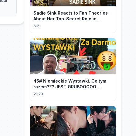
aquí
Sadie Sink Reacts to Fan Theories
About Her Top-Secret Role in
Spider-Man: Brand New Day
6:21
45# Niemieckie Wystawki. Co tym
razem??? JEST GRUBOOOOO....
21:29