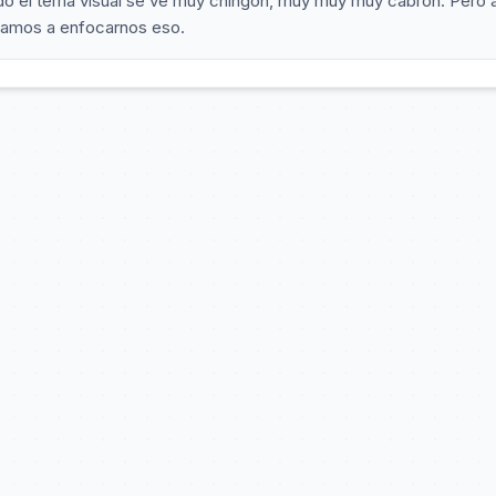
odo el tema visual se ve muy chingón, muy muy muy cabrón. Pero 
 vamos a enfocarnos eso.