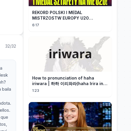
REKORD POLSKI I MEDAL
MISTRZOSTW EUROPY U20
SZTAFETY 4 X 100 METRÓW KOBIET
6:17
#SHORTS
32/32
 a
desk
How to pronunciation of haha
eh?
iriwara | 하하 이리와라(haha Irira in
 baila
Korean)
1:23
ndota.
ellos.
 que
tos,