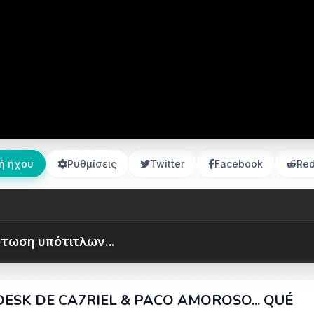
ή ήχου
Ρυθμίσεις
Twitter
Facebook
Red
τωση υπότιτλων...
DESK DE CA7RIEL & PACO AMOROSO... QUÉ