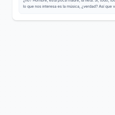
¿no? Hombre, está poca madre, la neta. Sí, todo, t
lo que nos interesa es la música, ¿verdad? Así que