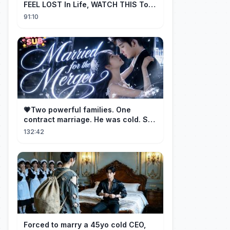
FEEL LOST In Life, WATCH THIS To
Find Yourself | Jay Shetty
91:10
💗Two powerful families. One
contract marriage. He was cold. She
was fierce💔 [Married for the
132:42
Merger]
Forced to marry a 45yo cold CEO,