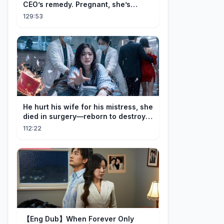
CEO’s remedy. Pregnant, she’s
brought to his mansion and spoiled.
129:53
He hurt his wife for his mistress, she
died in surgery—reborn to destroy
him!
112:22
【Eng Dub】When Forever Only