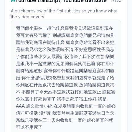
YouTube transcript, YouTube translate
17/32
A quick preview of the first subtitles so you know what
the video covers.
我們俩小混在一起他什磨樣我没見過欲這樣到現在
我可太有發言權了 别胡説顧庭宴你們倆兄弟情狗具
體的我到底還在期待什磨 顧庭宴你難道看不出来她
是藉着兄弟之名和你暖味不清 不好意思啊嫂子我忘
了你們這些小女人最爱計较這些了我下次注意 樂樂
是跟我小一起撒尿的兄弟開個玩笑而已嘛 你在用什
磨呀給她道歉 宴哥你韩什磨路遥樂樂顧庭宴我們離
婚 你什磨那個我突然想起來我們還有事就先走了哈
你到底在什磨跟我去給樂樂道歉 放開給樂樂道歉我
不 不能算了今天她不道歉我就打到她道歉止 顧庭宴
你敢還手打死你算了 我不是死了宿主你好 我是
AAA 虐文批發小统 在规定時限内收集到一百的虐心
值即可復活 没想到我竟然重生回顧庭宴過生日当天
系統只要我在三十天内收集到一百的虐心值真的就
可以不用死了