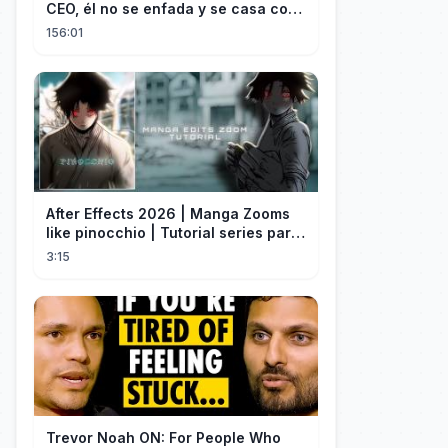
CEO, él no se enfada y se casa con
ella enseguida!
156:01
After Effects 2026 | Manga Zooms
like pinocchio | Tutorial series part
4
3:15
Trevor Noah ON: For People Who