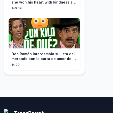
she won his heart with kindness and
was spoiled daily!
146:09
Don Ramón intercambia su lista del
mercado con la carta de amor del
Profesor
14:20