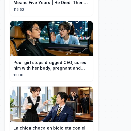
Means Five Years | He Died, Then
Returned for Payback | Cdrama
115:52
Collection
Poor girl stops drugged CEO, cures
him with her body; pregnant and
cherished
118:10
La chica choca en bicicleta con el