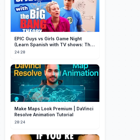
EPIC Guys vs Girls Game Night
(Learn Spanish with TV shows: The
Big Bang Theory)
24:28
Make Maps Look Premium | DaVinci
Resolve Animation Tutorial
28:24