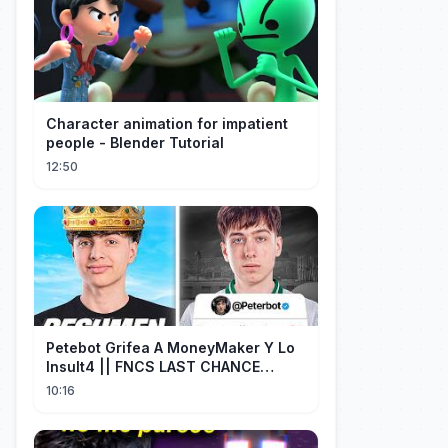
Character animation for impatient
people - Blender Tutorial
12:50
Petebot Grifea A MoneyMaker Y Lo
Insult4 || FNCS LAST CHANCE
Resumen
10:16