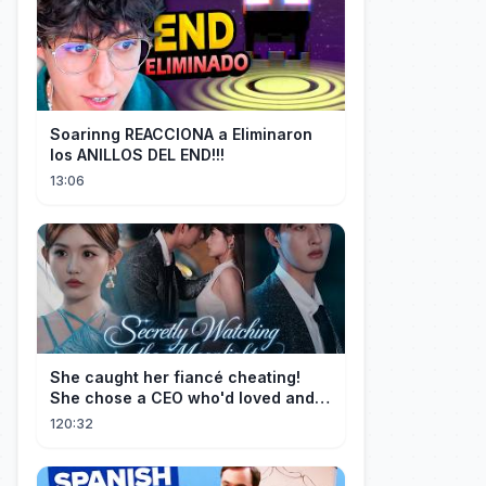
Soarinng REACCIONA a Eliminaron
los ANILLOS DEL END!!!
13:06
She caught her fiancé cheating!
She chose a CEO who'd loved and
cherished her for years. ❤️
120:32