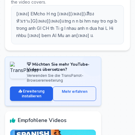
the video covers.
[เพลง] EMcho H ng [เพลง][เพลง][เสียง
หัวเราะ]G[เพลง][เพลง]แtng n n bi hm nay tro ngi b
trong anh GI CH th Ti g l nhau anh n dua hai L Hi
nhbu [เพลง] bem AI Mu an an[เพลง] แ
💡 Möchten Sie mehr YouTube-
Videos übersetzen?
Verwenden Sie die TransParrot-
Browsererweiterung
📥 Erweiterung
Mehr erfahren
installieren
Empfohlene Videos