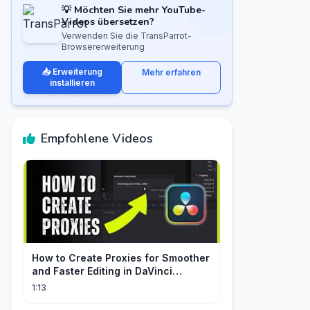
💡 Möchten Sie mehr YouTube-
Videos übersetzen?
Verwenden Sie die TransParrot-
Browsererweiterung
📥 Erweiterung
Mehr erfahren
installieren
Empfohlene Videos
How to Create Proxies for Smoother
and Faster Editing in DaVinci
Resolve
1:13