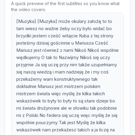
A quick preview of the first subtitles so you know what
the video covers.
[Muzyka] [Muzyka] może okulary założę to to
tam wiesz no ważne żeby oczy było widać bo
brzydki jestem cześć witajcie Kuba z tej strony
jesteśmy dzisiaj gościnnie u Mariusza Cześć
Mariusz jest również z nami Nikoś Nikoś wspólnie
wędkujemy O tak to Nazwijmy Nikoś się uczy
przyjmie Ja się uczę przy nim także uzupełniamy
się naszą wiedzą i mam nadzieję że i my coś
przekażemy wam konstruktywnego tak
dokładnie Mariusz jest mistrzem polskim
mistrzem świata więc myślę że kilka takich
wskazówek to były to były to są stare dzieje bo
mi świata drużynowe ale w słowiku tak podobnie
mi z Polski No federa się uczę więc myślę że się
wspólnie pouczymy Tak jest Myślę że kilka
wskazówek nam przekażesz takich a ja liczę na