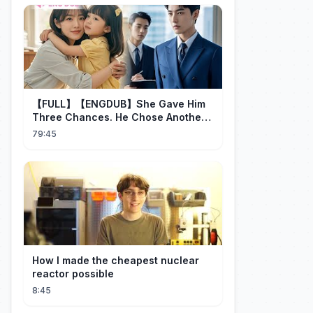
【FULL】【ENGDUB】She Gave Him
Three Chances. He Chose Another
Man's Daughter.#cdrama
79:45
How I made the cheapest nuclear
reactor possible
8:45