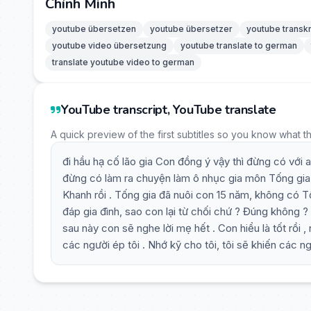
Chính Mình
youtube übersetzen
youtube übersetzer
youtube transkr
youtube video übersetzung
youtube translate to german
translate youtube video to german
YouTube transcript, YouTube translate
A quick preview of the first subtitles so you know what t
đi hầu hạ cố lão gia Con đồng ý vậy thì đừng có với 
đừng có làm ra chuyện làm ô nhục gia môn Tống gia c
Khanh rồi . Tống gia đã nuôi con 15 năm, không có T
đáp gia đình, sao con lại từ chối chứ ? Đúng không ? 
sau này con sẽ nghe lời mẹ hết . Con hiểu là tốt rồi 
các người ép tôi . Nhớ kỹ cho tôi, tôi sẽ khiến các ngư