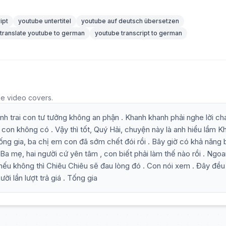
ipt
youtube untertitel
youtube auf deutsch übersetzen
translate youtube to german
youtube transcript to german
he video covers.
anh trai con tư tưởng không an phận . Khanh khanh phải nghe lời ch
on không có . Vậy thì tốt, Quý Hải, chuyện này là anh hiểu lầm K
ống gia, ba chị em con đã sớm chết đói rồi . Bây giờ có khả năng
Ba mẹ, hai người cứ yên tâm , con biết phải làm thế nào rồi . Ngoa
, nếu không thì Chiêu Chiêu sẽ đau lòng đó . Con nói xem . Đây đều
ời lần lượt trả giá . Tống gia