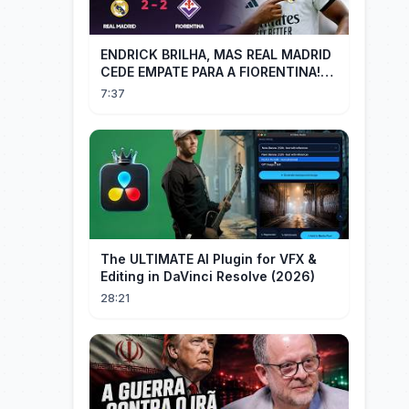
ENDRICK BRILHA, MAS REAL MADRID
CEDE EMPATE PARA A FIORENTINA!
MM - Real Madrid 2 x 2 Fiorentina
7:37
The ULTIMATE AI Plugin for VFX &
Editing in DaVinci Resolve (2026)
28:21