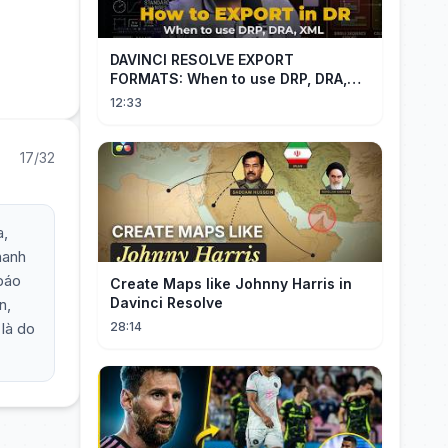
DAVINCI RESOLVE EXPORT
FORMATS: When to use DRP, DRA,
XML
12:33
17/32
a,
hanh
 báo
Create Maps like Johnny Harris in
Davinci Resolve
n,
 là do
28:14