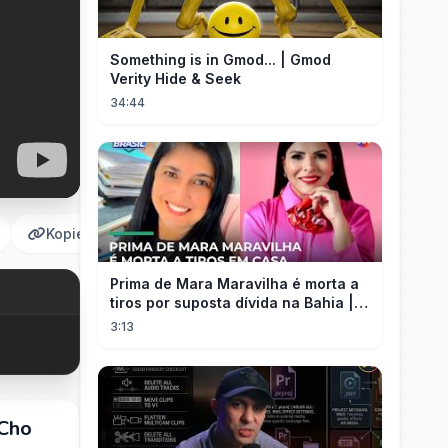
Something is in Gmod... | Gmod
Verity Hide & Seek
34:44
Kopieren
Prima de Mara Maravilha é morta a
tiros por suposta dívida na Bahia |
#SeLigaBrasil
3:13
 Cho