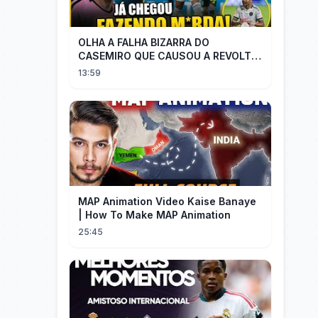
OLHA A FALHA BIZARRA DO
CASEMIRO QUE CAUSOU A REVOLTA
DOS TORCEDORES DO SEU NOVO
13:59
TIME NA MLS
MAP Animation Video Kaise Banaye
| How To Make MAP Animation
25:45