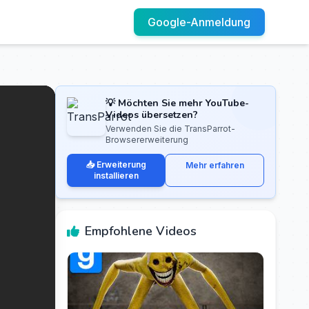
Google-Anmeldung
💡 Möchten Sie mehr YouTube-
Videos übersetzen?
Verwenden Sie die TransParrot-
Browsererweiterung
📥 Erweiterung
Mehr erfahren
installieren
Empfohlene Videos