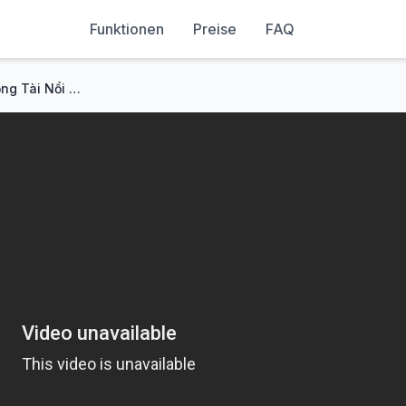
Funktionen
Preise
FAQ
Cô Gái Liều Lĩnh Bỏ Thuốc Tổng Tài Nổi Tiếng Cấm Dục, Chỉ Để Giành Lấy Cơ Hội Đổi Đời Cho Chính Mình