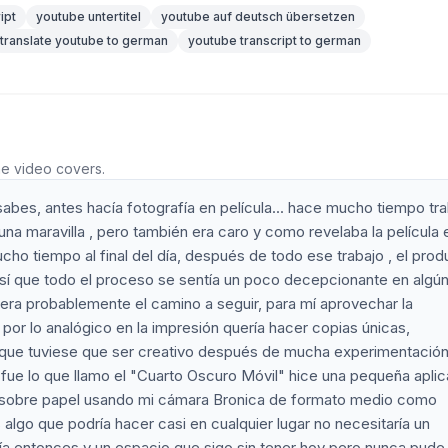
ipt
youtube untertitel
youtube auf deutsch übersetzen
translate youtube to german
youtube transcript to german
he video covers.
bes, antes hacía fotografía en película... hace mucho tiempo tra
a maravilla , pero también era caro y como revelaba la película 
cho tiempo al final del día, después de todo ese trabajo , el prod
et así que todo el proceso se sentía un poco decepcionante en algú
ra probablemente el camino a seguir, para mí aprovechar la
 por lo analógico en la impresión quería hacer copias únicas,
zo que tuviese que ser creativo después de mucha experimentación 
fue lo que llamo el "Cuarto Oscuro Móvil" hice una pequeña aplic
al sobre papel usando mi cámara Bronica de formato medio como
 algo que podría hacer casi en cualquier lugar no necesitaría un
ía entonces y un espacio que sigo sin tener hoy pero nunca pude