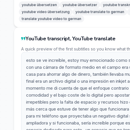
youtube übersetzen
youtube übersetzer
youtube transkr
youtube video übersetzung
youtube translate to german
translate youtube video to german
YouTube transcript, YouTube translate
A quick preview of the first subtitles so you know what t
esto se ve increíble, estoy muy emocionado como sa
con una cámara de formato medio en el campo era un
casa para ahorrar algo de dinero, también llevaba mu
final era un archivo digital o una impresión en inkj
momento me di cuenta de que el enfoque contrario e
comodidad y el bajo coste de lo digital pero apostar
irrepetibles pero la falta de espacio y recursos hi
más cerca que estuve de tener algo que funcionara 
para mi teléfono que proyectaba un negativo digit
ampliadora y si funcionaba, sería increíble porque es
espacio dedicado para esto , un espacio que no ten