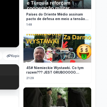
Países do Oriente Médio assinam
pacto de defesa em meio a tensão
com Irã
1:48
Kopieren
45# Niemieckie Wystawki. Co tym
razem??? JEST GRUBOOOOO....
21:29