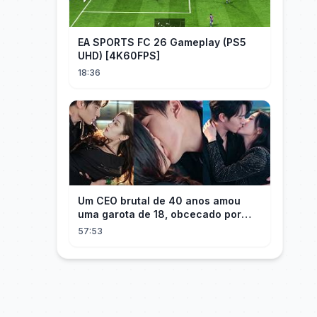
EA SPORTS FC 26 Gameplay (PS5
UHD) [4K60FPS]
18:36
Um CEO brutal de 40 anos amou
uma garota de 18, obcecado por
sua "inocência"! Ela teve seu
57:53
herdeiro!