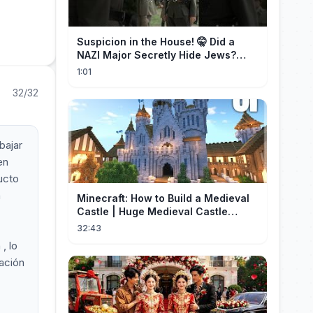
Suspicion in the House! 🤫 Did a
NAZI Major Secretly Hide Jews?
#short #movie
1:01
32/32
bajar
en
ucto
n
Minecraft: How to Build a Medieval
Castle | Huge Medieval Castle
Tutorial - Part 1
32:43
, lo
ación