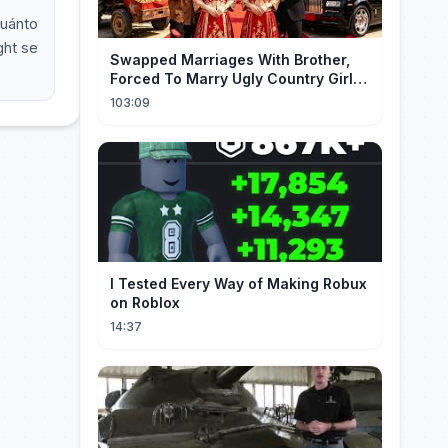
cuánto
ght se
Swapped Marriages With Brother,
Forced To Marry Ugly Country Girl—
He's A Gorgeous Billionaire CEO!
103:09
I Tested Every Way of Making Robux
on Roblox
14:37