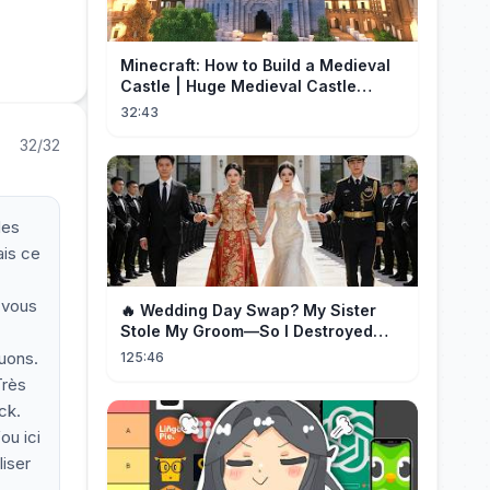
Minecraft: How to Build a Medieval
Castle | Huge Medieval Castle
Tutorial - Part 1
32:43
32/32
des
ais ce
 vous
🔥 Wedding Day Swap? My Sister
Stole My Groom—So I Destroyed
Them All 👑#movie #drama
ouons.
125:46
Très
ck.
ou ici
iser