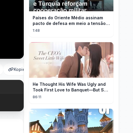
Países do Oriente Médio assinam
pacto de defesa em meio a tensão
com Irã
1:48
Kopieren
He Thought His Wife Was Ugly and
Took First Love to Banquet—But She
Stunned Everyone, He Regretted ！
86:11