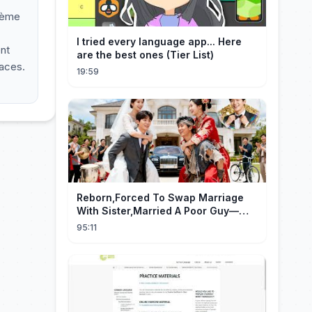
blème
I tried every language app... Here
nt
are the best ones (Tier List)
naces.
19:59
Reborn,Forced To Swap Marriage
With Sister,Married A Poor Guy—
He’S Actually A Rich Ceo!Shocked!
95:11