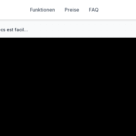
Funktionen
Preise
FAQ
Battre n'importe qui aux échecs est facile si tu apprends ÇA