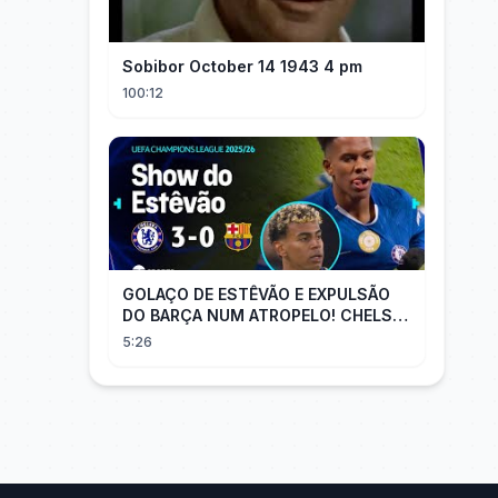
Sobibor October 14 1943 4 pm
100:12
GOLAÇO DE ESTÊVÃO E EXPULSÃO
DO BARÇA NUM ATROPELO! CHELSEA
3X0 BARCELONA - MELHORES
5:26
MOMENTOS