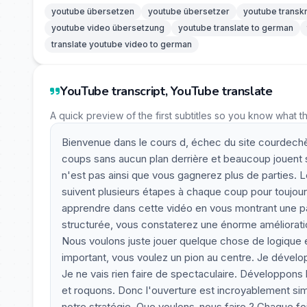
youtube übersetzen
youtube übersetzer
youtube transkr
youtube video übersetzung
youtube translate to german
translate youtube video to german
YouTube transcript, YouTube translate
A quick preview of the first subtitles so you know what t
Bienvenue dans le cours d, échec du site courdechè
coups sans aucun plan derrière et beaucoup jouent s
n'est pas ainsi que vous gagnerez plus de parties. L
suivent plusieurs étapes à chaque coup pour toujour
apprendre dans cette vidéo en vous montrant une par
structurée, vous constaterez une énorme amélioratio
Nous voulons juste jouer quelque chose de logique e
important, vous voulez un pion au centre. Je dévelop
Je ne vais rien faire de spectaculaire. Développons l
et roquons. Donc l'ouverture est incroyablement sim
notre stratégie. Que voulons-nous faire ? Chaque foi