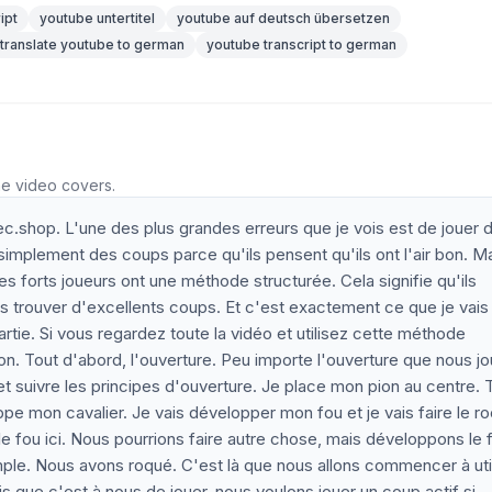
ipt
youtube untertitel
youtube auf deutsch übersetzen
translate youtube to german
youtube transcript to german
he video covers.
c.shop. L'une des plus grandes erreurs que je vois est de jouer 
implement des coups parce qu'ils pensent qu'ils ont l'air bon. M
es forts joueurs ont une méthode structurée. Cela signifie qu'ils
s trouver d'excellents coups. Et c'est exactement ce que je vais
tie. Si vous regardez toute la vidéo et utilisez cette méthode
n. Tout d'abord, l'ouverture. Peu importe l'ouverture que nous j
t suivre les principes d'ouverture. Je place mon pion au centre. 
pe mon cavalier. Je vais développer mon fou et je vais faire le ro
e fou ici. Nous pourrions faire autre chose, mais développons le f
ple. Nous avons roqué. C'est là que nous allons commencer à util
s que c'est à nous de jouer, nous voulons jouer un coup actif si