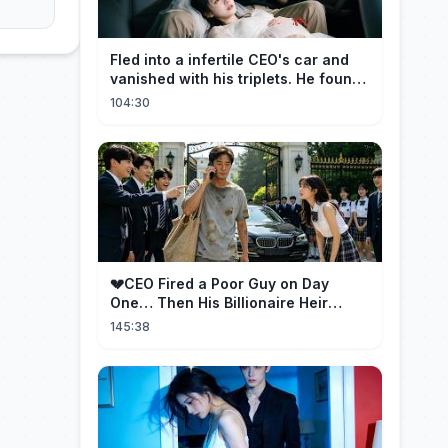
Fled into a infertile CEO's car and
vanished with his triplets. He found
her, married her spoily
104:30
💔CEO Fired a Poor Guy on Day
One… Then His Billionaire Heir
Identity Shocked Everyone!
145:38