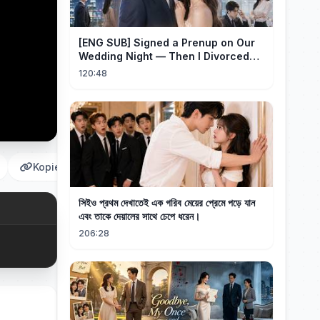
[ENG SUB] Signed a Prenup on Our
Wedding Night — Then I Divorced
Him First！#drama
120:48
Kopieren
সিইও প্রথম দেখাতেই এক গরিব মেয়ের প্রেমে পড়ে যান
এবং তাকে দেয়ালের সাথে চেপে ধরেন।
206:28