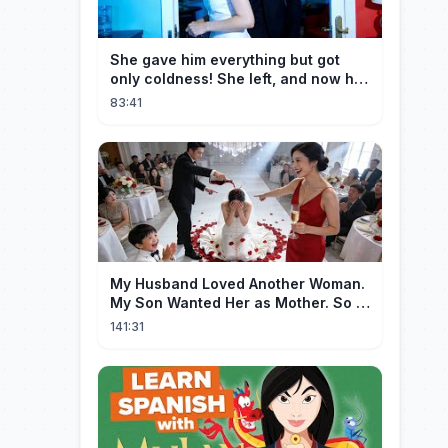
She gave him everything but got
only coldness! She left, and now he
is dying of regret!
83:41
My Husband Loved Another Woman.
My Son Wanted Her as Mother. So I
Left Them Both to Find Myself.
141:31