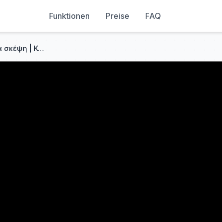
Funktionen
Preise
FAQ
ΤΟ ΣΟΪ ΣΟΥ 2025 | Τροφή για σκέψη | Καλύτερη οικογενειακή αστεία στιγμή | #1080p