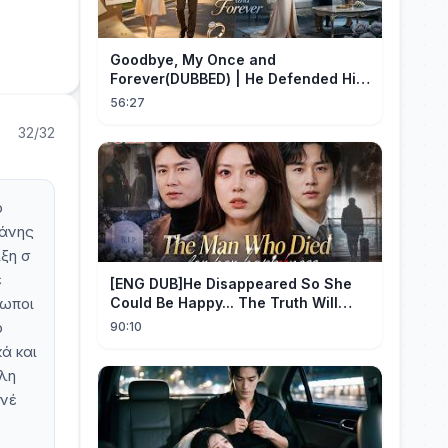
Goodbye, My Once and
Forever(DUBBED) | He Defended His
Assistant After She Gave Her Son
56:27
Wine
32/32
ο
πάνης
ιξη σ
ε
[ENG DUB]He Disappeared So She
ρωποι
Could Be Happy... The Truth Will
Make You Cry #emotional #shorts
ο
90:10
ά και
έλη
ανέ