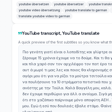
youtube übersetzen
youtube übersetzer
youtube transkr
youtube video übersetzung
youtube translate to german
translate youtube video to german
YouTube transcript, YouTube translate
A quick preview of the first subtitles so you know what t
Πιο γενάτη γιατί είναι ο λοποδίτης και γλίφτρε ο
ξέρουμε 15 χρόνια έχουμε να το δούμε. Και τι θ
και πλα χαρό σαν τον αρχιλέφρο τον πατ έρα του 
αυτ ά μωρέ τι μας λες και ποιος θα κληρονομής 
αγόρι μου ότι για να ρίξει τα μούτρα τσιτούλα κα
να πουλήσουνε τα 10 στρέμματα ποτιστικά που χ
ανέστης με την Τούλα. Καλά Βαγγέλη μου, καλά. 
δεν έχουμε περιθώριο για άλλ α ανοίγμα. Σιγά μ
ότι στο χαζάπικο παίρνουμε μόνο αποφύτη ΑΕΗ . 
μου. Εγώ ή εσύ που δουλειές έβαλε στάμο. Φαίνε
γλιτώσουμε από