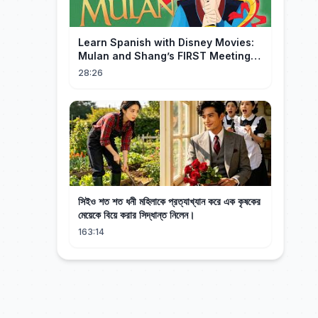
Learn Spanish with Disney Movies:
Mulan and Shang’s FIRST Meeting
(Mushu SCREWS UP!)
28:26
সিইও শত শত ধনী মহিলাকে প্রত্যাখ্যান করে এক কৃষকের
মেয়েকে বিয়ে করার সিদ্ধান্ত নিলেন।
163:14