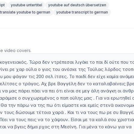
ipt
youtube untertitel
youtube auf deutsch übersetzen
translate youtube to german
youtube transcript to german
he video covers.
ικογενειακός. Τώρα δεν ντρέπεσαι λιγάκι το παι δί ούτε που τ
α γίνει ρε χαρ ούλα ο γιος του ανέσκε της Τούλας λόρδος τσο
μου φάγαν τις 200 σελ ίτσες. Το παιδί δεν είχε καμία ανάμε
σελίτσες ο τράγος. Αχ βρε Βαγγέλη δεν το καταλαβαίνεις βρ
ι να μας πάρει πάει να πει ότι είναι σε μεγ άλη ανάγκη οι άνθ
αράμισε ο συγχωρεμένος ο παπ ούλης μας . Για να ερωτηθεί 
Θα την πάρω να της πω ότι είμαστε και εμείς στενά οικονομικ
ην τους δώσουμε τέτοια χαρά . Και τι να τους πω ρε συ Βαγγ
Τέει να τους πεις να το χάψουν. Είσαι με τα καλά σου χριστι
ται να βγεις δήμα ρχος στη Μεσίνη. Για μένα το κάνω για να