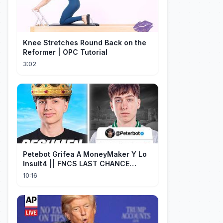
Knee Stretches Round Back on the
Reformer | OPC Tutorial
3:02
Petebot Grifea A MoneyMaker Y Lo
Insult4 || FNCS LAST CHANCE
Resumen
10:16