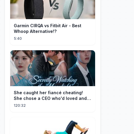
Garmin CIRQA vs Fitbit Air - Best
Whoop Alternative!?
5:40
She caught her fiancé cheating!
She chose a CEO who'd loved and
cherished her for years. ❤️
120:32