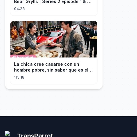
Bear Grylls | Series 2 Episode 1 & 2 |
Full Episode
94:23
La chica cree casarse con un
hombre pobre, sin saber que es el
hombre más rico del mundo
115:18
disfrazado!
TransParrot