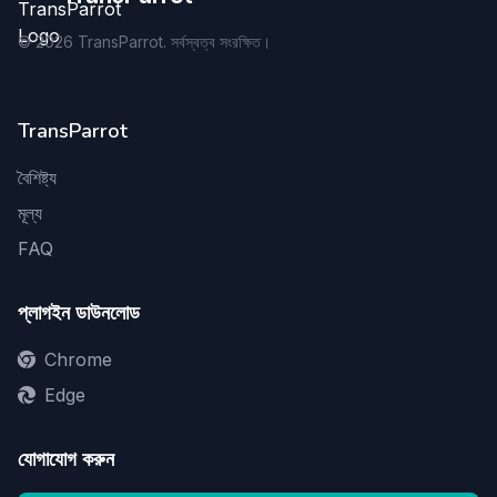
©
2026
TransParrot. সর্বস্বত্ব সংরক্ষিত।
TransParrot
বৈশিষ্ট্য
মূল্য
FAQ
প্লাগইন ডাউনলোড
Chrome
Edge
যোগাযোগ করুন