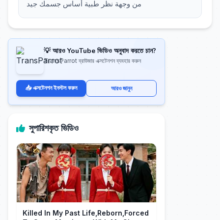
من وجهة نظر طبية أساس جسمك جيد
💡 আরও YouTube ভিডিও অনুবাদ করতে চান?
TransParrot ব্রাউজার এক্সটেনশন ব্যবহার করুন
📥 এক্সটেনশন ইনস্টল করুন
আরও জানুন
সুপারিশকৃত ভিডিও
Killed In My Past Life,Reborn,Forced