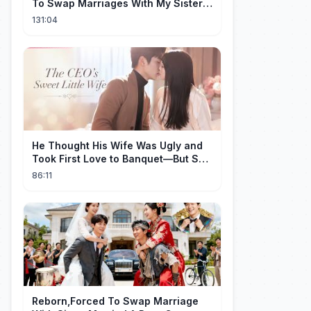
To Swap Marriages With My Sister.
Now, The Wheel Of Fate Turns!
131:04
He Thought His Wife Was Ugly and
Took First Love to Banquet—But She
Stunned Everyone, He Regretted ！
86:11
Reborn,Forced To Swap Marriage