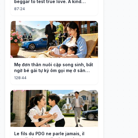
beggar to test true love. A kind
guard helped her and got rewarded!
87:24
Mẹ đơn thân nuôi cặp song sinh, bất
ngờ bé gái tự kỷ ôm gọi mẹ ở sân
bay, nhìn mặt bé cô bật khóc!
128:44
Le fils du PDG ne parle jamais, il