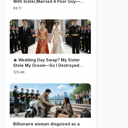
With Sister,Married A Poor Guy—
He’S Actually A Rich Ceo!Shocked!
95:11
🔥 Wedding Day Swap? My Sister
Stole My Groom—So I Destroyed
Them All 👑#movie #drama
125:46
Billionaire woman disguised as a