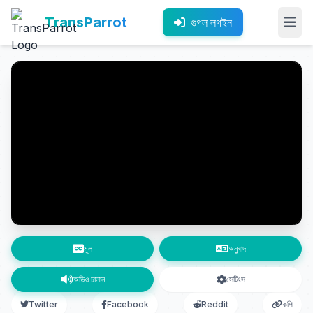
TransParrot
গুগল লগইন
মূল
অনুবাদ
অডিও চালান
সেটিংস
Twitter
Facebook
Reddit
কপি