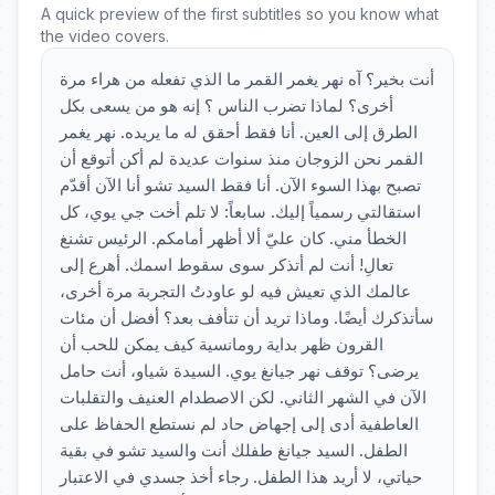
A quick preview of the first subtitles so you know what
the video covers.
أنت بخير؟ آه نهر يغمر القمر ما الذي تفعله من هراء مرة
أخرى؟ لماذا تضرب الناس ؟ إنه هو من يسعى بكل
الطرق إلى العين. أنا فقط أحقق له ما يريده. نهر يغمر
القمر نحن الزوجان منذ سنوات عديدة لم أكن أتوقع أن
تصبح بهذا السوء الآن. أنا فقط السيد تشو أنا الآن أقدّم
استقالتي رسمياً إليك. سابعاً: لا تلم أخت جي يوي، كل
الخطأ مني. كان عليّ ألا أظهر أمامكم. الرئيس تشنغ
تعالِ! أنت لم أتذكر سوى سقوط اسمك. أهرع إلى
عالمك الذي تعيش فيه لو عاودتُ التجربة مرة أخرى،
سأتذكرك أيضًا. وماذا تريد أن تتأفف بعد؟ أفضل أن مئات
القرون ظهر بداية رومانسية كيف يمكن للحب أن
يرضى؟ توقف نهر جيانغ يوي. السيدة شياو، أنت حامل
الآن في الشهر الثاني. لكن الاصطدام العنيف والتقلبات
العاطفية أدى إلى إجهاض حاد لم نستطع الحفاظ على
الطفل. السيد جيانغ طفلك أنت والسيد تشو في بقية
حياتي، لا أريد هذا الطفل. رجاء أخذ جسدي في الاعتبار