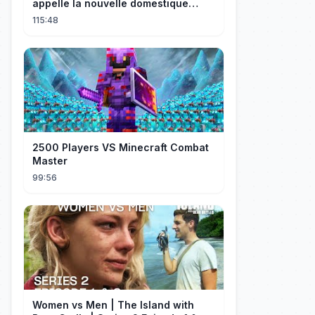
appelle la nouvelle domestique
maman, c’est sa mère biologique !
115:48
2500 Players VS Minecraft Combat
Master
99:56
Women vs Men | The Island with