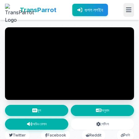
TransParrot
গুগল লগইন
মূল
অনুবাদ
অডিও চালান
সেটিংস
Twitter
Facebook
Reddit
কপি