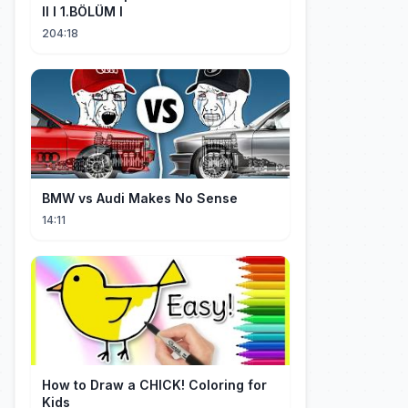
II I 1.BÖLÜM I
204:18
BMW vs Audi Makes No Sense
14:11
How to Draw a CHICK! Coloring for
Kids