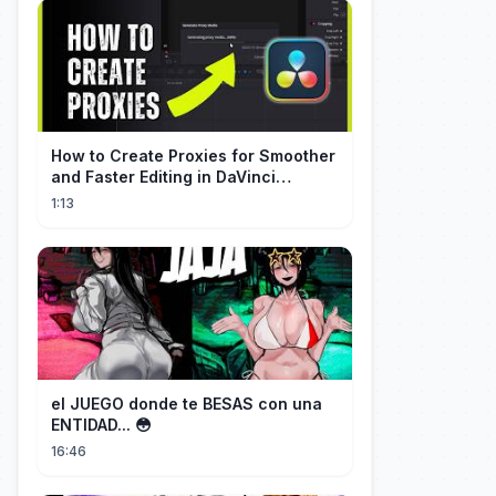
How to Create Proxies for Smoother
and Faster Editing in DaVinci
Resolve
1:13
el JUEGO donde te BESAS con una
ENTIDAD... 😳
16:46