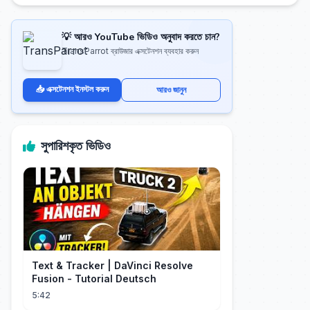
💡 আরও YouTube ভিডিও অনুবাদ করতে চান?
TransParrot ব্রাউজার এক্সটেনশন ব্যবহার করুন
📥 এক্সটেনশন ইনস্টল করুন
আরও জানুন
সুপারিশকৃত ভিডিও
Text & Tracker | DaVinci Resolve
Fusion - Tutorial Deutsch
5:42