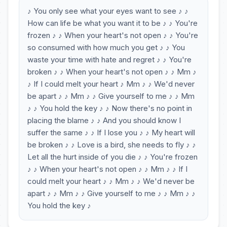
♪ You only see what your eyes want to see ♪ ♪
How can life be what you want it to be ♪ ♪ You're
frozen ♪ ♪ When your heart's not open ♪ ♪ You're
so consumed with how much you get ♪ ♪ You
waste your time with hate and regret ♪ ♪ You're
broken ♪ ♪ When your heart's not open ♪ ♪ Mm ♪
♪ If I could melt your heart ♪ Mm ♪ ♪ We'd never
be apart ♪ ♪ Mm ♪ ♪ Give yourself to me ♪ ♪ Mm
♪ ♪ You hold the key ♪ ♪ Now there's no point in
placing the blame ♪ ♪ And you should know I
suffer the same ♪ ♪ If I lose you ♪ ♪ My heart will
be broken ♪ ♪ Love is a bird, she needs to fly ♪ ♪
Let all the hurt inside of you die ♪ ♪ You're frozen
♪ ♪ When your heart's not open ♪ ♪ Mm ♪ ♪ If I
could melt your heart ♪ ♪ Mm ♪ ♪ We'd never be
apart ♪ ♪ Mm ♪ ♪ Give yourself to me ♪ ♪ Mm ♪ ♪
You hold the key ♪