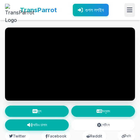
TransParrot
গুগল লগইন
মূল
অনুবাদ
অডিও চালান
সেটিংস
Twitter
Facebook
Reddit
কপি