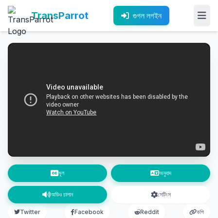
TransParrot
গুগল লগইন
মূল
অনুবাদ
অডিও চালান
সেটিংস
Twitter
Facebook
Reddit
কপি