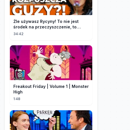
Źle używasz Rycyny! To nie jest
środek na przeczyszczenie, to
potężny "rozpuszczalnik".
34:42
Freakout Friday | Volume 1 | Monster
High
1:48