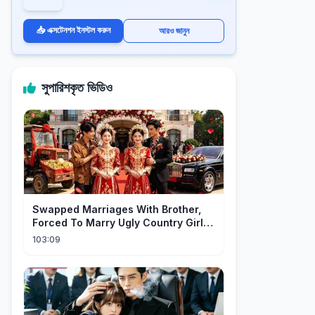
📥 এক্সটেনশন ইনস্টল করুন
আরও জানুন
সুপারিশকৃত ভিডিও
Swapped Marriages With Brother,
Forced To Marry Ugly Country Girl—
He's A Gorgeous Billionaire CEO!
103:09