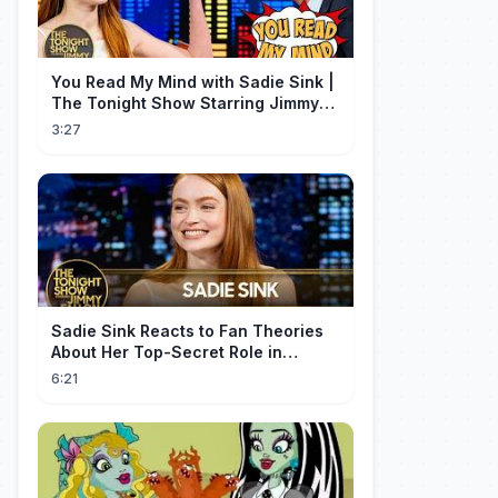
You Read My Mind with Sadie Sink |
The Tonight Show Starring Jimmy
Fallon
3:27
Sadie Sink Reacts to Fan Theories
About Her Top-Secret Role in
Spider-Man: Brand New Day
6:21