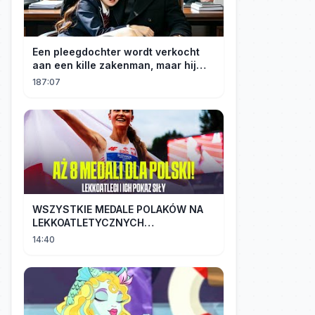
Een pleegdochter wordt verkocht
aan een kille zakenman, maar hij
wordt verliefd op haar en neemt
187:07
haar mee naar huis om haar te
verwennen!
WSZYSTKIE MEDALE POLAKÓW NA
LEKKOATLETYCZNYCH
MISTRZOSTWACH EUROPY U18 |
14:40
2024