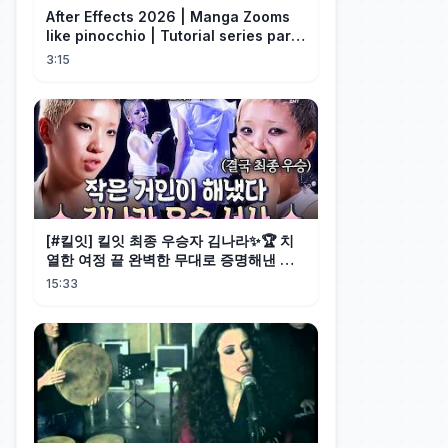
After Effects 2026 | Manga Zooms
like pinocchio | Tutorial series part
4
3:15
[#킬잇] 킬잇 최종 우승자 김나라✨🏆 치
열한 여정 끝 완벽한 무대로 증명해낸 작
은 거인의 마지막 피날레💗
15:33