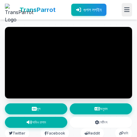
TransParrot
গুগল লগইন
মূল
অনুবাদ
অডিও চালান
সেটিংস
Twitter
Facebook
Reddit
কপি