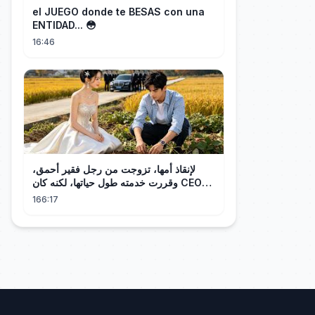
el JUEGO donde te BESAS con una
ENTIDAD... 😳
16:46
لإنقاذ أمها، تزوجت من رجل فقير أحمق،
وقررت خدمته طول حياتها، لكنه كان CEO
ثرياً! 💕
166:17