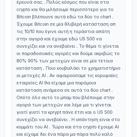
έρευνά σας . Πολύς κόσμος που είναι στα
crypto και θα μιλήσουμε περισσότερο για το
Bitcoin βλέπουνε αυτά εδώ τα δύο το chart .
Έχουμε Bitcoin σε μία θλιβερή κατάσταση απ
τις 10/10 που έγινε αυτή η τεράστια απάτη
στην αγορά και έχουμε εδώ US 500 να
συνεχίζει και να ανεβαίνει . Το θέμα τι γίνεται
οι παραδοσιακές αγορές και δούμε ακριβώς το
80% 90% των μετοχών είναι σε μία τέτοια
κατάσταση . Ποιο κουβαλάει το χρηματιστήριο
οι μετοχές AI . Αν αφαιρούσαμε τις κορυφαίες
εταιρείες AI θα είχαμε μια παρόμοια
κατάσταση ανάμεσα σε αυτά τα δύο chart .
Οπότε όλο αυτό το μπαμ που βλέπουμε στην
αγορά των μετοχών και λέμε μα τι γίνεται
γιατί γιατί τα κρrypt πάνε έτσι και ο US 500
συνεχίζει να ανεβαίνει . Η απάντηση είναι στο
κομμάτι του AI . Τώρα και στα crypto έχουμε AI
και είχαμε δει ένα πάρα μα πάρα πολύ καλό