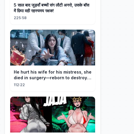
5 साल बाद जुड़वाँ बच्चों संग लौटी अनरो, उसके बॉस
में छिपा वही रहस्यमय रक्षक!
225:58
He hurt his wife for his mistress, she
died in surgery—reborn to destroy
him!
112:22