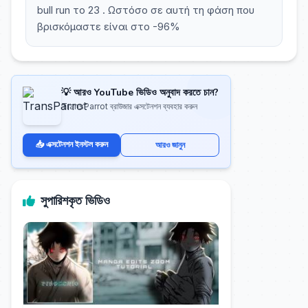
bull run το 23 . Ωστόσο σε αυτή τη φάση που
βρισκόμαστε είναι στο -96%
💡 আরও YouTube ভিডিও অনুবাদ করতে চান?
TransParrot ব্রাউজার এক্সটেনশন ব্যবহার করুন
📥 এক্সটেনশন ইনস্টল করুন
আরও জানুন
সুপারিশকৃত ভিডিও