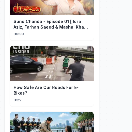
Suno Chanda - Episode 01 [ Iqra
Aziz, Farhan Saeed & Mashal Khan ]
- Funny Pakistani Drama - HUM TV
36:38
How Safe Are Our Roads For E-
Bikes?
3:22