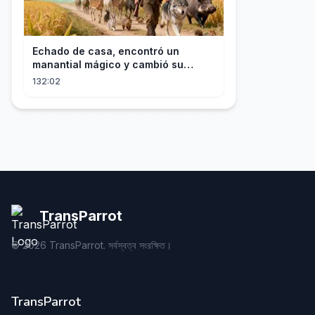
Echado de casa, encontró un
manantial mágico y cambió su
destino convirtiéndose en el más
132:02
rico.
TransParrot
©
2026
TransParrot. সর্বস্বত্ব সংরক্ষিত।
TransParrot