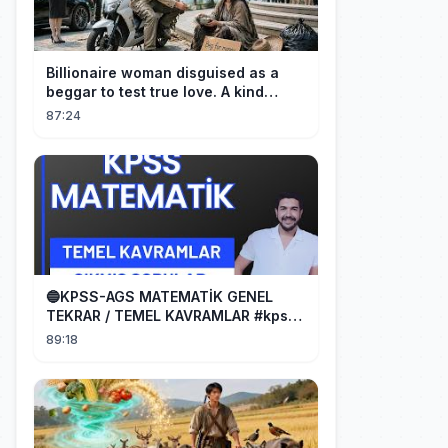
Billionaire woman disguised as a
beggar to test true love. A kind
guard helped her and got rewarded!
87:24
🔵KPSS-AGS MATEMATİK GENEL
TEKRAR / TEMEL KAVRAMLAR #kpss
#ags
89:18