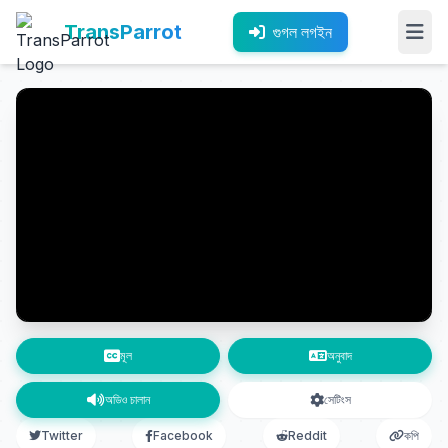
TransParrot
গুগল লগইন
মূল
অনুবাদ
অডিও চালান
সেটিংস
Twitter
Facebook
Reddit
কপি