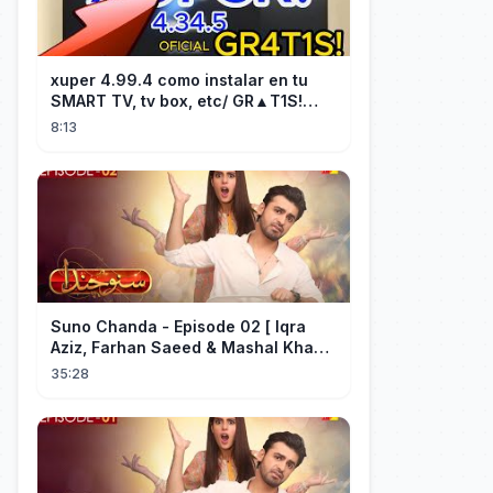
xuper 4.99.4 como instalar en tu
SMART TV, tv box, etc/ GR▲T1S!
facil y rápido/ 2026
8:13
Suno Chanda - Episode 02 [ Iqra
Aziz, Farhan Saeed & Mashal Khan ]
- Funny Pakistani Drama - HUM TV
35:28