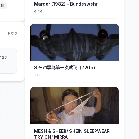
Marder (1982) - Bundeswehr
ali
4:44
5/32
อหยง
SR-71黑鸟第一次试飞（720p）
1:11
MESH & SHEER/ SHEIN SLEEPWEAR
TRY ON/ MIRRA