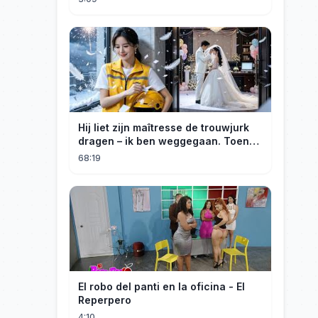
Hij liet zijn maîtresse de trouwjurk
dragen – ik ben weggegaan. Toen
hij erachter kwam dat ik erfgenares
68:19
was, kreeg ik spijt!
El robo del panti en la oficina - El
Reperpero
4:10