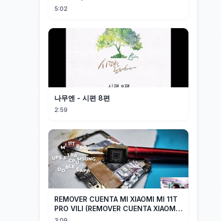
5:02
나무엔 - 시편 8편
2:59
REMOVER CUENTA MI XIAOMI MI 11T
PRO VILI (REMOVER CUENTA XIAOMI
CUALQUIER XIAOMI CON EASY JTAG)
3:09