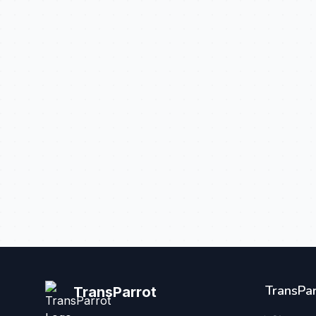
TransPar
TransParrot