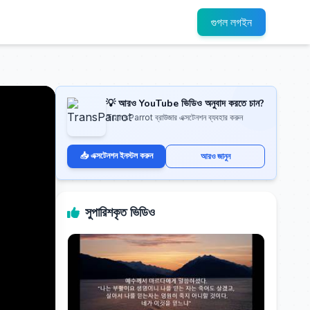
গুগল লগইন
💡 আরও YouTube ভিডিও অনুবাদ করতে চান?
TransParrot ব্রাউজার এক্সটেনশন ব্যবহার করুন
📥 এক্সটেনশন ইনস্টল করুন
আরও জানুন
সুপারিশকৃত ভিডিও