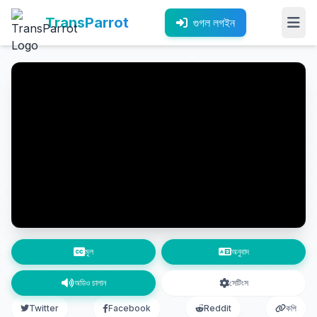
TransParrot
গুগল লগইন
মূল
অনুবাদ
অডিও চালান
সেটিংস
Twitter
Facebook
Reddit
কপি