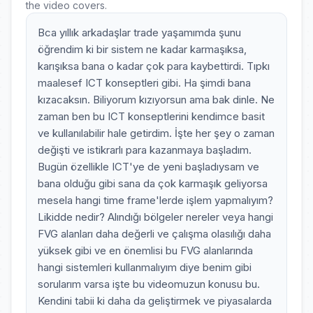
the video covers.
Bca yıllık arkadaşlar trade yaşamımda şunu
öğrendim ki bir sistem ne kadar karmaşıksa,
karışıksa bana o kadar çok para kaybettirdi. Tıpkı
maalesef ICT konseptleri gibi. Ha şimdi bana
kızacaksın. Biliyorum kızıyorsun ama bak dinle. Ne
zaman ben bu ICT konseptlerini kendimce basit
ve kullanılabilir hale getirdim. İşte her şey o zaman
değişti ve istikrarlı para kazanmaya başladım.
Bugün özellikle ICT'ye de yeni başladıysam ve
bana olduğu gibi sana da çok karmaşık geliyorsa
mesela hangi time frame'lerde işlem yapmalıyım?
Likidde nedir? Alındığı bölgeler nereler veya hangi
FVG alanları daha değerli ve çalışma olasılığı daha
yüksek gibi ve en önemlisi bu FVG alanlarında
hangi sistemleri kullanmalıyım diye benim gibi
sorularım varsa işte bu videomuzun konusu bu.
Kendini tabii ki daha da geliştirmek ve piyasalarda