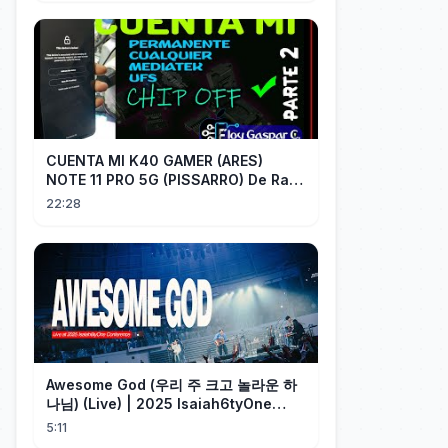
CUENTA MI K40 GAMER (ARES)
NOTE 11 PRO 5G (PISSARRO) De Raiz
CHIP OFF VIA MIPI TESTER PARTE 2
22:28
Awesome God (우리 주 크고 놀라운 하
나님) (Live) | 2025 Isaiah6tyOne
Conference | 예수전도단 화요모임
5:11