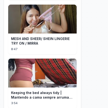
MESH AND SHEER/ SHEIN LINGERIE
TRY ON / MIRRA
8:47
Keeping the bed always tidy |
Mantendo a cama sempre arrumada
🛌
3:54