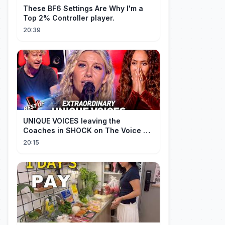
These BF6 Settings Are Why I'm a
Top 2% Controller player.
20:39
UNIQUE VOICES leaving the
Coaches in SHOCK on The Voice #5
| Top 10
20:15