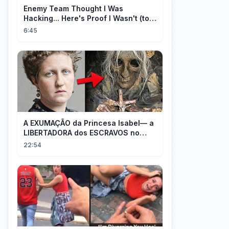
Enemy Team Thought I Was
Hacking... Here's Proof I Wasn't (top
2 percent controller player)
6:45
A EXUMAÇÃO da Princesa Isabel— a
LIBERTADORA dos ESCRAVOS no
BRASIL
22:54