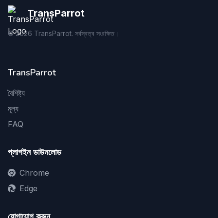
TransParrot
©
2026
TransParrot. সর্বস্বত্ব সংরক্ষিত।
TransParrot
বৈশিষ্ট্য
মূল্য
FAQ
প্লাগইন ডাউনলোড
Chrome
Edge
যোগাযোগ করুন