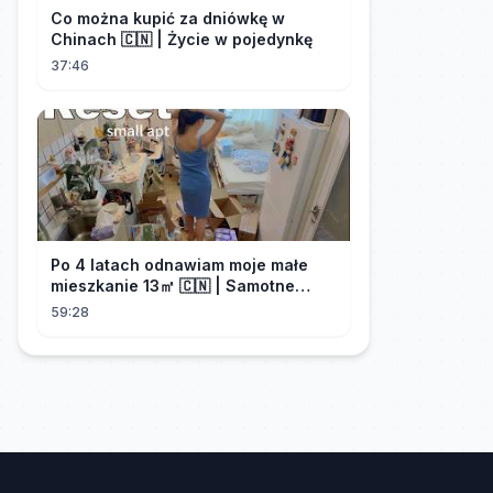
Co można kupić za dniówkę w
Chinach 🇨🇳 | Życie w pojedynkę
37:46
Po 4 latach odnawiam moje małe
mieszkanie 13㎡ 🇨🇳 | Samotne
życie w Chinach
59:28