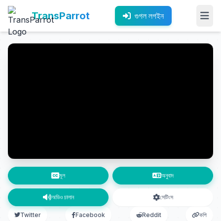
TransParrot
গুগল লগইন
মূল
অনুবাদ
অডিও চালান
সেটিংস
Twitter
Facebook
Reddit
কপি