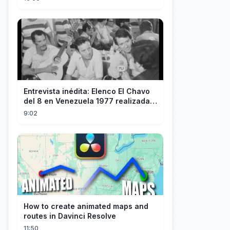
Entrevista inédita: Elenco El Chavo
del 8 en Venezuela 1977 realizada
por "60 Minutos" de TVN Chile
9:02
How to create animated maps and
routes in Davinci Resolve
11:50