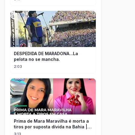
DESPEDIDA DE MARADONA...La
pelota no se mancha.
2:03
Prima de Mara Maravilha é morta a
tiros por suposta dívida na Bahia |
#SeLigaBrasil
3:13