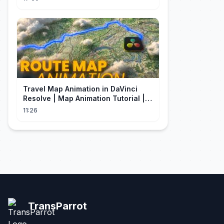
Travel Map Animation in DaVinci
Resolve | Map Animation Tutorial |
Edit Craft
11:26
TransParrot