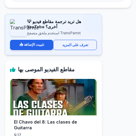
💡 هل تريد ترجمة مقاطع فيديو
YouTube أخرى؟
استخدم ملحق متصفح TransParrot
📥 تثبيت الإضافة
تعرف على المزيد
مقاطع الفيديو الموصى بها
El Chavo del 8: Las clases de
Guitarra
9:17