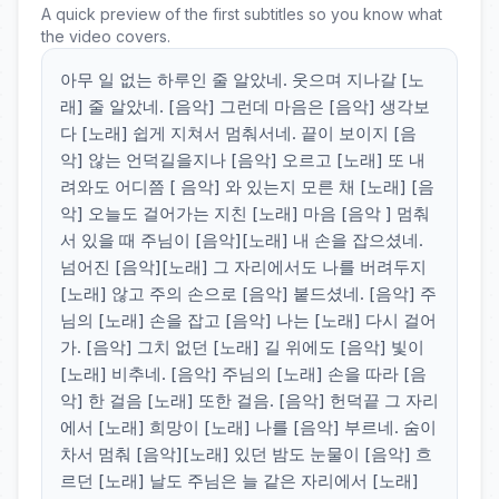
A quick preview of the first subtitles so you know what
the video covers.
아무 일 없는 하루인 줄 알았네. 웃으며 지나갈 [노
래] 줄 알았네. [음악] 그런데 마음은 [음악] 생각보
다 [노래] 쉽게 지쳐서 멈춰서네. 끝이 보이지 [음
악] 않는 언덕길을지나 [음악] 오르고 [노래] 또 내
려와도 어디쯤 [ 음악] 와 있는지 모른 채 [노래] [음
악] 오늘도 걸어가는 지친 [노래] 마음 [음악 ] 멈춰
서 있을 때 주님이 [음악][노래] 내 손을 잡으셨네.
넘어진 [음악][노래] 그 자리에서도 나를 버려두지
[노래] 않고 주의 손으로 [음악] 붙드셨네. [음악] 주
님의 [노래] 손을 잡고 [음악] 나는 [노래] 다시 걸어
가. [음악] 그치 없던 [노래] 길 위에도 [음악] 빛이
[노래] 비추네. [음악] 주님의 [노래] 손을 따라 [음
악] 한 걸음 [노래] 또한 걸음. [음악] 헌덕끝 그 자리
에서 [노래] 희망이 [노래] 나를 [음악] 부르네. 숨이
차서 멈춰 [음악][노래] 있던 밤도 눈물이 [음악] 흐
르던 [노래] 날도 주님은 늘 같은 자리에서 [노래]