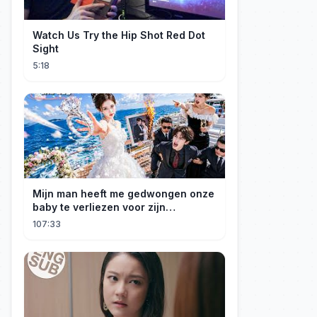
Watch Us Try the Hip Shot Red Dot
Sight
5:18
Mijn man heeft me gedwongen onze
baby te verliezen voor zijn
maîtresse! Ik heb mijn ring in zee
107:33
gegooid 💍, nu smeekt hij me terug!