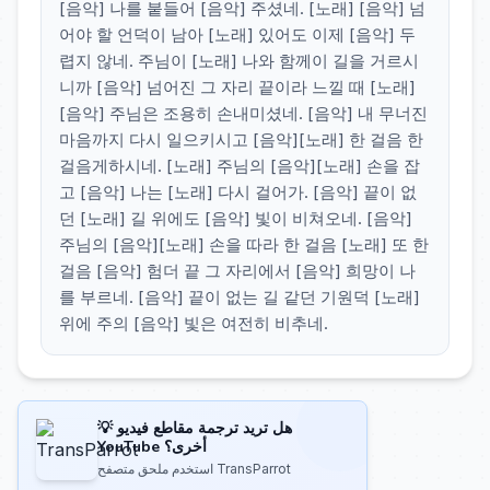
[음악] 나를 붙들어 [음악] 주셨네. [노래] [음악] 넘
어야 할 언덕이 남아 [노래] 있어도 이제 [음악] 두
렵지 않네. 주님이 [노래] 나와 함께이 길을 거르시
니까 [음악] 넘어진 그 자리 끝이라 느낄 때 [노래]
[음악] 주님은 조용히 손내미셨네. [음악] 내 무너진
마음까지 다시 일으키시고 [음악][노래] 한 걸음 한
걸음게하시네. [노래] 주님의 [음악][노래] 손을 잡
고 [음악] 나는 [노래] 다시 걸어가. [음악] 끝이 없
던 [노래] 길 위에도 [음악] 빛이 비쳐오네. [음악]
주님의 [음악][노래] 손을 따라 한 걸음 [노래] 또 한
걸음 [음악] 험더 끝 그 자리에서 [음악] 희망이 나
를 부르네. [음악] 끝이 없는 길 같던 기원덕 [노래]
위에 주의 [음악] 빛은 여전히 비추네.
💡 هل تريد ترجمة مقاطع فيديو
YouTube أخرى؟
استخدم ملحق متصفح TransParrot