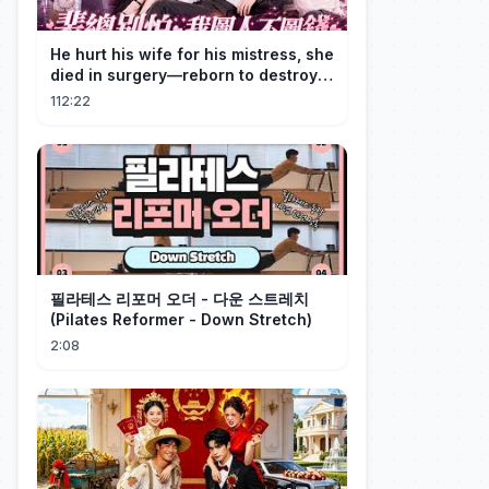
He hurt his wife for his mistress, she
died in surgery—reborn to destroy
him!
112:22
필라테스 리포머 오더 - 다운 스트레치
(Pilates Reformer - Down Stretch)
2:08