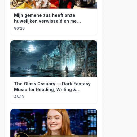
Mijn gemene zus heeft onze
huwelijken verwisseld en me
gedwongen te trouwen met een
96:26
boer die miljardair is en van me
hield.
The Glass Ossuary — Dark Fantasy
Music for Reading, Writing &
Ancient Archives
46:13