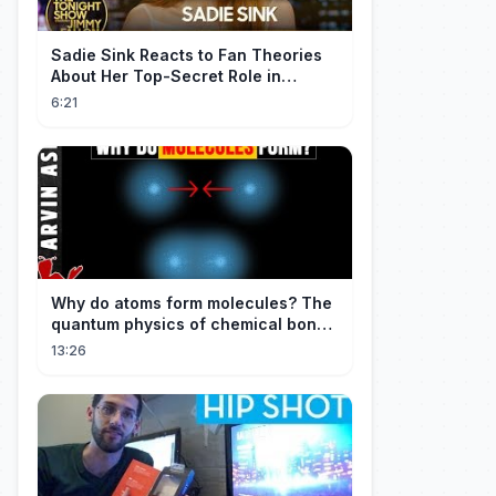
Sadie Sink Reacts to Fan Theories
About Her Top-Secret Role in
Spider-Man: Brand New Day
6:21
Why do atoms form molecules? The
quantum physics of chemical bonds
explained
13:26