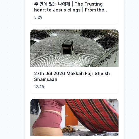
주 안에 있는 나에게 | The Trusting
heart to Jesus clings | From the
Past | Hymn Worship LIVE
5:29
27th Jul 2026 Makkah Fajr Sheikh
Shamsaan
12:28