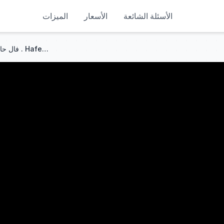
الأسئلة الشائعة
الأسعار
الميزات
فال حافظ. دیوان حافظ شیرازی.غزل ۴۸۴ . Hafez Shirazi 484