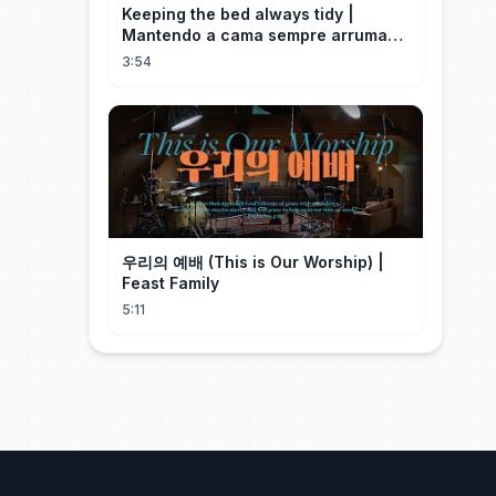
Keeping the bed always tidy |
Mantendo a cama sempre arrumada
🛌
3:54
우리의 예배 (This is Our Worship) |
Feast Family
5:11