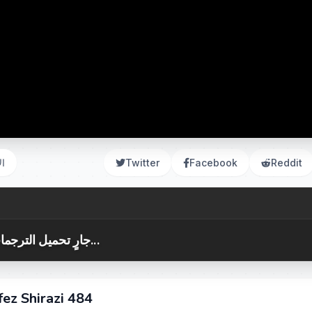
Reddit
Facebook
Twitter
ال
جارٍ تحميل الترجمات...
فال حافظ. دیوان حافظ شیرازی.غزل ۴۸۴ .  484