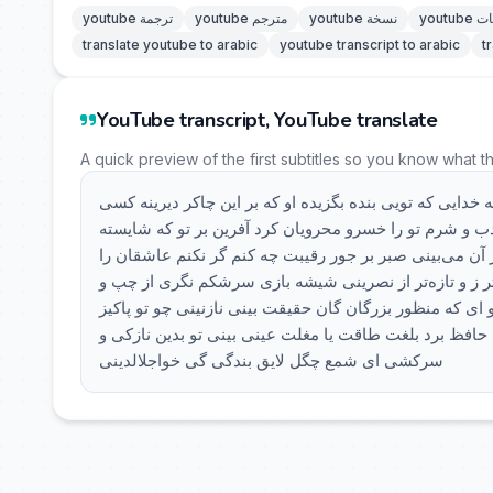
رجمات
youtube نسخة
youtube مترجم
youtube ترجمة
translate youtube to arabic
youtube transcript to arabic
t
YouTube transcript, YouTube translate
A quick preview of the first subtitles so you know what t
 خدایی که تویی بنده بگزیده او که بر این چاکر دیرینه کسی
دب و شرم تو را خسرو محرویان کرد آفرین بر تو که شایسته
ن می‌بینی صبر بر جور رقیبت چه کنم گر نکنم عاشقان را
 ز و تازه‌تر از نصرینی شیشه بازی سرشکم نگری از چپ و
 که منظور بزرگان گان حقیقت بینی نازنینی چو تو پاکیز
 حافظ برد بلغت طاقت یا مغلت عینی بینی تو بدین نازکی و
سرکشی ای شمع چگل لایق بندگی گی خواجلالدینی