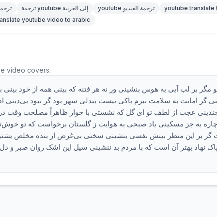
youtube translate 
youtube ترجمة الفيديو
ترجمة youtube إلى العربية
youtube ت
ranslate youtube video to arabic
he video covers.
و مگر بر لب آبی به هوس بنشینی ور نه هر فتنه که بینی همه از خود بینی به
نی گر امانت به سلامت ببرم باکی نیست بیدلی سهر بود گر نبود بی‌دینی ا
دینی عجب از لطف تو ای گل که نشستی با خوار ظاهراً مصلحت وقت در آ
چاره به جز مسکینی باد صبحی به هوایت ز گلستان برخواست که تو خوش‌تر
گر بر این منظر بینش نفسی بنشینی سخنی بی‌غرض از بنده مخلص بشنو ای
اک نهاد بهتر آن است که با مردم بد ننشینی سیل این اشک روان صبر و دل