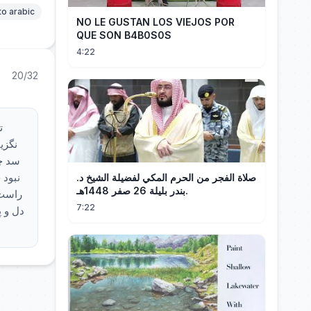
to arabic
NO LE GUSTAN LOS VIEJOS POR
QUE SON B4B0S0S
4:22
20/32
ت
نگزی
سد چن
نبود 
صلاة الفجر من الحرم المكي لفضيلة الشيخ د.
بندر بليلة 26 صفر 1448هـ.
راست 
7:22
دل و پ