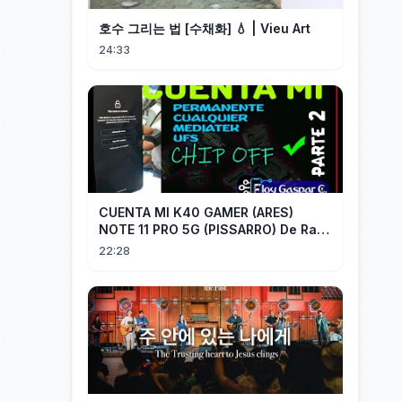
호수 그리는 법 [수채화] 💧 | Vieu Art
24:33
CUENTA MI K40 GAMER (ARES)
NOTE 11 PRO 5G (PISSARRO) De Raiz
CHIP OFF VIA MIPI TESTER PARTE 2
22:28