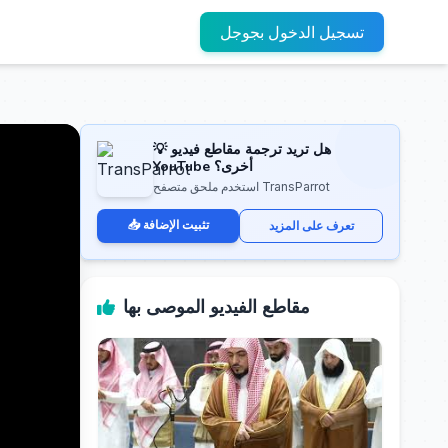
تسجيل الدخول بجوجل
💡 هل تريد ترجمة مقاطع فيديو
YouTube أخرى؟
استخدم ملحق متصفح TransParrot
📥 تثبيت الإضافة
تعرف على المزيد
مقاطع الفيديو الموصى بها