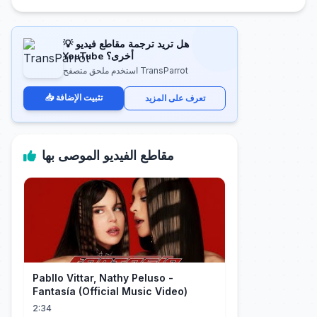
💡 هل تريد ترجمة مقاطع فيديو
YouTube أخرى؟
استخدم ملحق متصفح TransParrot
📥 تثبيت الإضافة
تعرف على المزيد
مقاطع الفيديو الموصى بها
Pabllo Vittar, Nathy Peluso -
Fantasía (Official Music Video)
2:34