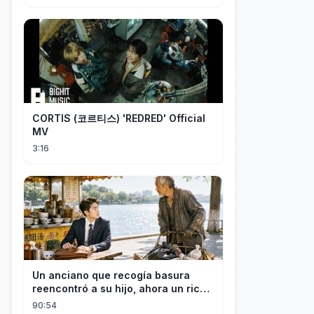
CORTIS (코르티스) 'REDRED' Official
MV
3:16
Un anciano que recogía basura
reencontró a su hijo, ahora un rico
empresario
90:54