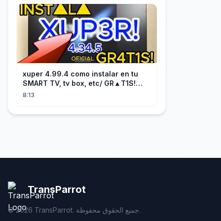
xuper 4.99.4 como instalar en tu
SMART TV, tv box, etc/ GR▲T1S!
facil y rápido/ 2026
8:13
TransParrot
TransParrot. جميع الحقوق محفوظة.
2026
©