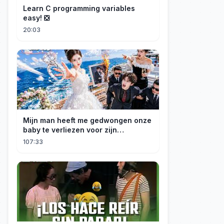
Learn C programming variables
easy! ❎
20:03
Mijn man heeft me gedwongen onze
baby te verliezen voor zijn
maîtresse! Ik heb mijn ring in zee
107:33
gegooid 💍, nu smeekt hij me terug!