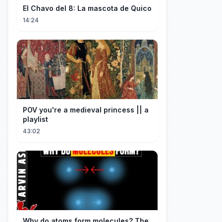
El Chavo del 8: La mascota de Quico
14:24
POV you're a medieval princess || a
playlist
43:02
Why do atoms form molecules? The