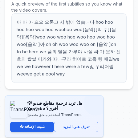
A quick preview of the first subtitles so you know what
the video covers.
아 아 아 으으 으묻고 시 밖에 없습니다 hoo hoo
hoo hoo woo hoo woohoo woo[음악][박 수][음
악][음악]woo woo woo hoo woo hoo woo hoo
woo[음악 ]아 oh oh woo woo woo on [음악 ]on
to be here we 풀의 달을 가루야 사실 싸 가 못하 신
호의 쌀쌀 이카와 따나구라 히어로 코옵 링 매일we
we we however t here were a few및 우리처럼
weewe get a cool way
💡 هل تريد ترجمة مقاطع فيديو
YouTube أخرى؟
استخدم ملحق متصفح TransParrot
📥 تثبيت الإضافة
تعرف على المزيد