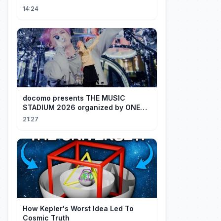
14:24
docomo presents THE MUSIC
STADIUM 2026 organized by ONE
OK ROCK [Recap]
21:27
How Kepler's Worst Idea Led To
Cosmic Truth