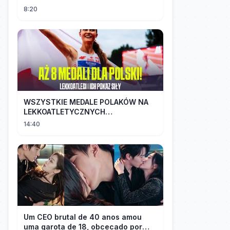
8:20
WSZYSTKIE MEDALE POLAKÓW NA
LEKKOATLETYCZNYCH
MISTRZOSTWACH EUROPY U18 |
14:40
2024
Um CEO brutal de 40 anos amou
uma garota de 18, obcecado por