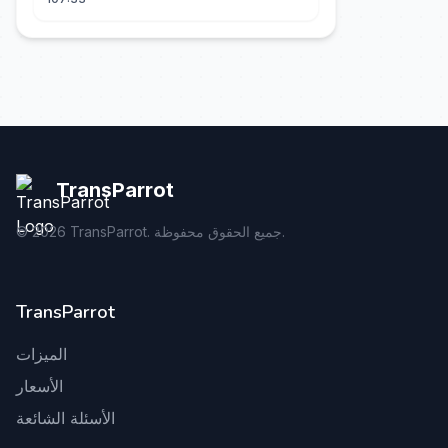
gegooid 💍, nu smeekt hij me terug!
TransParrot
TransParrot. جميع الحقوق محفوظة.
2026
©
TransParrot
الميزات
الأسعار
الأسئلة الشائعة