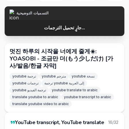
التسميات التوضيحية
جارٍ تحميل الترجمات...
멋진 하루의 시작을 너에게 줄게☀️:
YOASOBI - 조금만 더(もう少しだけ) [가
사/발음/한글 자막]
youtube نسخة
youtube مترجم
youtube ترجمة
ترجمة youtube إلى العربية
youtube ترجمات
youtube translate to arabic
youtube ترجمة الفيديو
translate youtube to arabic
youtube transcript to arabic
translate youtube video to arabic
YouTube transcript, YouTube translate
16/32