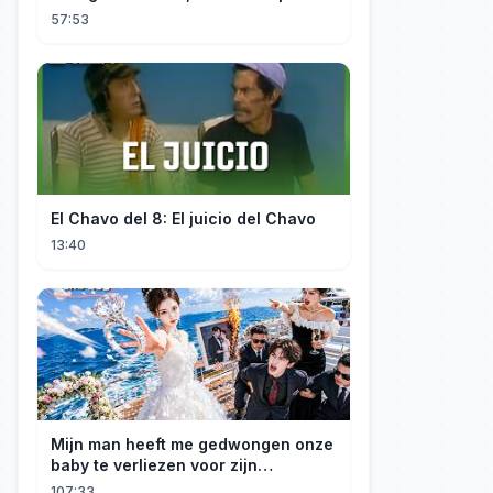
sua "inocência"! Ela teve seu
57:53
herdeiro!
El Chavo del 8: El juicio del Chavo
13:40
Mijn man heeft me gedwongen onze
baby te verliezen voor zijn
maîtresse! Ik heb mijn ring in zee
107:33