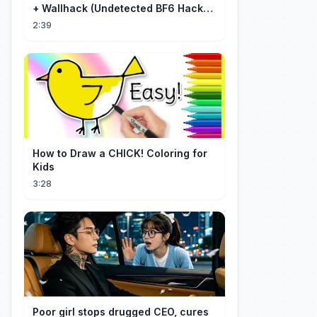
+ Wallhack (Undetected BF6 Hack
2026)
2:39
How to Draw a CHICK! Coloring for
Kids
3:28
Poor girl stops drugged CEO, cures