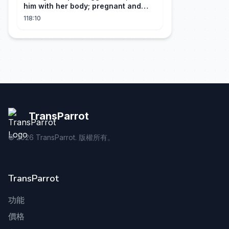
him with her body; pregnant and
cherished
118:10
TransParrot
©
2026
TransParrot. 版權所有。
TransParrot
功能
價格