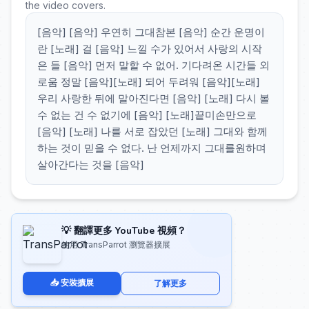
the video covers.
[음악] [음악] 우연히 그대참본 [음악] 순간 운명이
란 [노래] 걸 [음악] 느낄 수가 있어서 사랑의 시작
은 들 [음악] 먼저 말할 수 없어. 기다려온 시간들 외
로움 정말 [음악][노래] 되어 두려워 [음악][노래]
우리 사랑한 뒤에 말아진다면 [음악] [노래] 다시 볼
수 없는 건 수 없기에 [음악] [노래]끝미손만으로
[음악] [노래] 나를 서로 잡았던 [노래] 그대와 함께
하는 것이 믿을 수 없다. 난 언제까지 그대를원하며
살아간다는 것을 [음악]
💡 翻譯更多 YouTube 視頻？
使用 TransParrot 瀏覽器擴展
📥 安裝擴展
了解更多