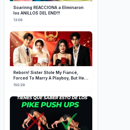
Soarinng REACCIONA a Eliminaron
los ANILLOS DEL END!!!
13:06
Reborn! Sister Stole My Fiancé,
Forced To Marry A Playboy, But He
Doted On Me Like A Princess!
150:29