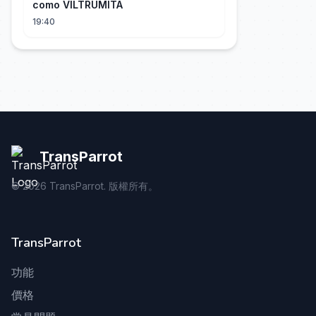
como VILTRUMITA
19:40
TransParrot
©
2026
TransParrot. 版權所有。
TransParrot
功能
價格