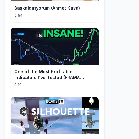
Başkaldırıyorum (Ahmet Kaya)
2:54
One of the Most Profitable
Indicators I’ve Tested (FRAMA
Channel)
8:19