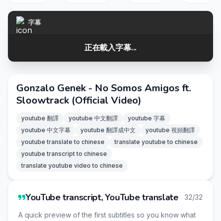
字幕
正在載入字幕...
Gonzalo Genek - No Somos Amigos ft.
Sloowtrack (Official Video)
youtube 翻譯
youtube 中文翻譯
youtube 字幕
youtube 中文字幕
youtube 翻譯成中文
youtube 視頻翻譯
youtube translate to chinese
translate youtube to chinese
youtube transcript to chinese
translate youtube video to chinese
YouTube transcript, YouTube translate
32/32
A quick preview of the first subtitles so you know what