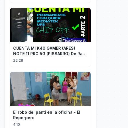
CUENTA MI K40 GAMER (ARES)
NOTE 11 PRO 5G (PISSARRO) De Raiz
CHIP OFF VIA MIPI TESTER PARTE 2
22:28
El robo del panti en la oficina - El
Reperpero
4:10