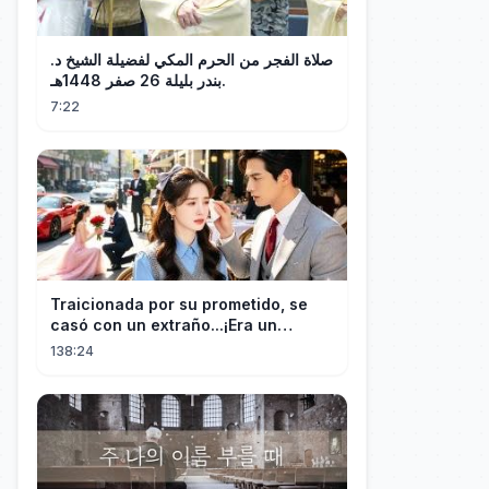
صلاة الفجر من الحرم المكي لفضيلة الشيخ د.
بندر بليلة 26 صفر 1448هـ.
7:22
Traicionada por su prometido, se
casó con un extraño...¡Era un
multimillonario obsesionado con
138:24
ella!