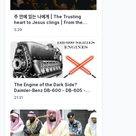
주 안에 있는 나에게 | The Trusting
heart to Jesus clings | From the
Past | Hymn Worship LIVE
5:29
The Engine of the Dark Side?
Daimler-Benz DB-600 - DB-605 -
Part 1
21:31