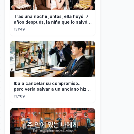
Tras una noche juntos, ella huyó. 7
años después, la niña que lo salvó:
"¡Papá!"...¡Entró en pánico!
131:49
Iba a cancelar su compromiso...
pero verla salvar a un anciano hizo
que el CEO se enamorara
117:09