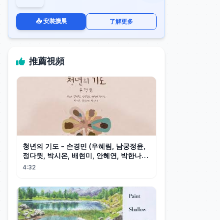
📥 安裝擴展
了解更多
推薦視頻
청년의 기도 - 손경민 (우혜림, 남궁정윤,
정다윗, 박시온, 배현미, 안혜연, 박한나),
(햇살콩 캘리)
4:32