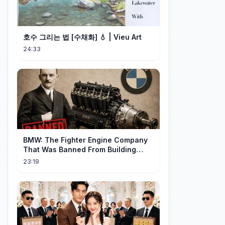
호수 그리는 법 [수채화] 💧 | Vieu Art
24:33
BMW: The Fighter Engine Company
That Was Banned From Building
Engines — So It Built Cars
23:19