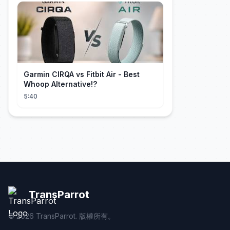
Garmin CIRQA vs Fitbit Air - Best
Whoop Alternative!?
5:40
TransParrot
©
2026
TransParrot. 版權所有。