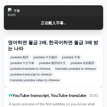
字幕
正在載入字幕...
영어하면 월급 2배, 한국어하면 월급 3배 받
는 나라
youtube 翻譯
youtube 中文翻譯
youtube 字幕
youtube 中文字幕
youtube 翻譯成中文
youtube 視頻翻譯
youtube translate to chinese
translate youtube to chinese
youtube transcript to chinese
translate youtube video to chinese
YouTube transcript, YouTube translate
32/32
A quick preview of the first subtitles so you know what