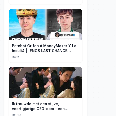
Petebot Grifea A MoneyMaker Y Lo
Insult4 || FNCS LAST CHANCE
Resumen
10:16
Ik trouwde met een stijve,
veertigjarige CEO-oom – een
verborgen monster van acht jaar! Hij
161:19