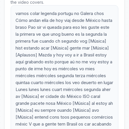
the video covers.
vamos colar legenda portugu no Galera chos
Cómo andan elía de hoy viaj desde México hasta
braso Pao sir vi queada para eso les guste este
la primera ve que unog bueno es la segunda la
primera fue cuando ch segundo vog [Música]
hist estando acar [Música] gente mar [Música]
[Aplausos] Mazda y hoy voy a ir a Brasil estoy
aquí grabando esto porque aú no me voy estoy a
punto de irme hoy es miércoles vo mies
miércoles miércoles segunda terza miércoles
quintaa cuarto miércoles los veo deuerto en lugar
Lunes lunes lunes cuart miércoles segunda aher
av [Música] er cidade do México ISO caral
grande pacete nosa México [Música] al estoy ah
[Música] eu sempre ouando [Música] avo
[Música] entend cons toos pequenos comércios
méxic V que a gente tem Brasil os car acabando