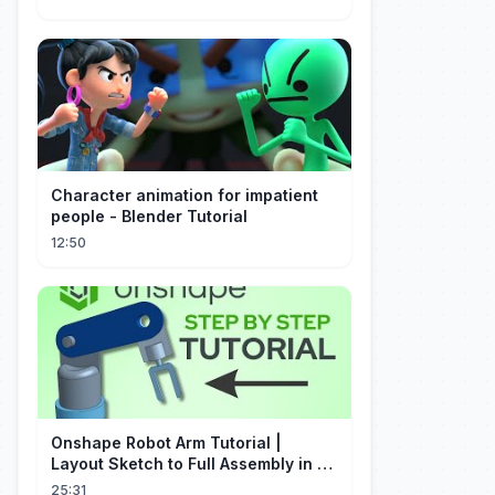
Character animation for impatient
people - Blender Tutorial
12:50
Onshape Robot Arm Tutorial |
Layout Sketch to Full Assembly in 20
Minutes!
25:31