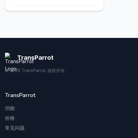
kuste me hartstochtelijk.
TransParrot
©
2026
TransParrot. 版权所有。
TransParrot
功能
价格
常见问题