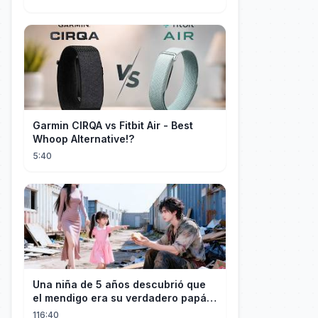
Garmin CIRQA vs Fitbit Air - Best
Whoop Alternative!?
5:40
Una niña de 5 años descubrió que
el mendigo era su verdadero papá y
salvó a su familia
116:40