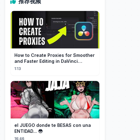
推荐视频
How to Create Proxies for Smoother
and Faster Editing in DaVinci
Resolve
1:13
el JUEGO donde te BESAS con una
ENTIDAD... 😳
16:46