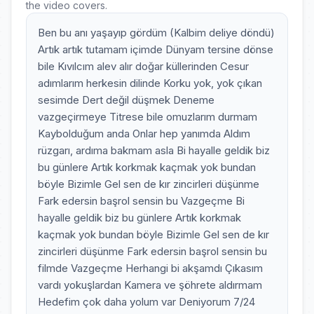
the video covers.
Ben bu anı yaşayıp gördüm (Kalbim deliye döndü)
Artık artık tutamam içimde Dünyam tersine dönse
bile Kıvılcım alev alır doğar küllerinden Cesur
adımlarım herkesin dilinde Korku yok, yok çıkan
sesimde Dert değil düşmek Deneme
vazgeçirmeye Titrese bile omuzlarım durmam
Kaybolduğum anda Onlar hep yanımda Aldım
rüzgarı, ardıma bakmam asla Bi hayalle geldik biz
bu günlere Artık korkmak kaçmak yok bundan
böyle Bizimle Gel sen de kır zincirleri düşünme
Fark edersin başrol sensin bu Vazgeçme Bi
hayalle geldik biz bu günlere Artık korkmak
kaçmak yok bundan böyle Bizimle Gel sen de kır
zincirleri düşünme Fark edersin başrol sensin bu
filmde Vazgeçme Herhangi bi akşamdı Çıkasım
vardı yokuşlardan Kamera ve şöhrete aldırmam
Hedefim çok daha yolum var Deniyorum 7/24