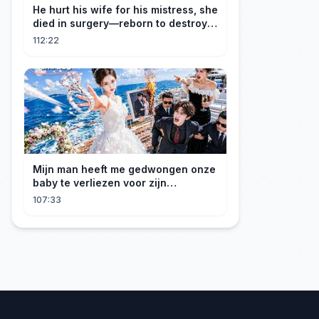
He hurt his wife for his mistress, she
died in surgery—reborn to destroy
him!
112:22
Mijn man heeft me gedwongen onze
baby te verliezen voor zijn
maîtresse! Ik heb mijn ring in zee
107:33
gegooid 💍, nu smeekt hij me terug!