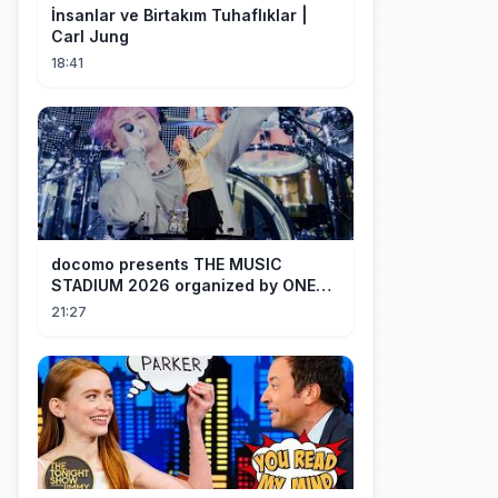
İnsanlar ve Birtakım Tuhaflıklar |
Carl Jung
18:41
docomo presents THE MUSIC
STADIUM 2026 organized by ONE
OK ROCK [Recap]
21:27