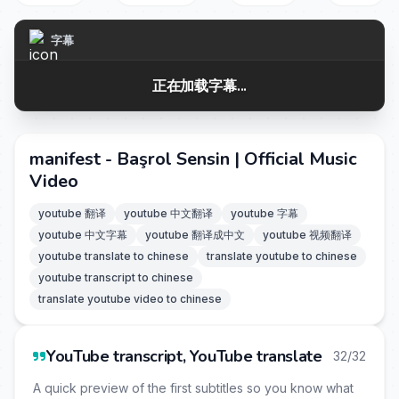
字幕
正在加载字幕...
manifest - Başrol Sensin | Official Music
Video
youtube 翻译
youtube 中文翻译
youtube 字幕
youtube 中文字幕
youtube 翻译成中文
youtube 视频翻译
youtube translate to chinese
translate youtube to chinese
youtube transcript to chinese
translate youtube video to chinese
YouTube transcript, YouTube translate
32/32
A quick preview of the first subtitles so you know what