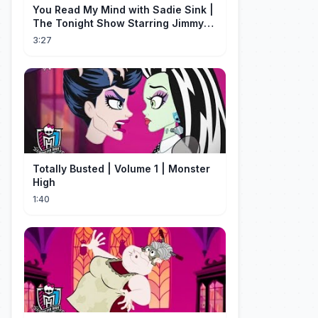
You Read My Mind with Sadie Sink |
The Tonight Show Starring Jimmy
Fallon
3:27
Totally Busted | Volume 1 | Monster
High
1:40