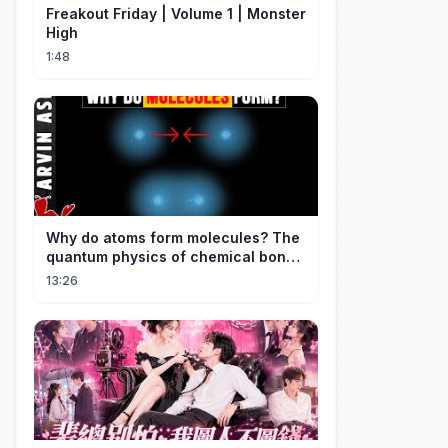
Freakout Friday | Volume 1 | Monster
High
1:48
Why do atoms form molecules? The
quantum physics of chemical bonds
explained
13:26