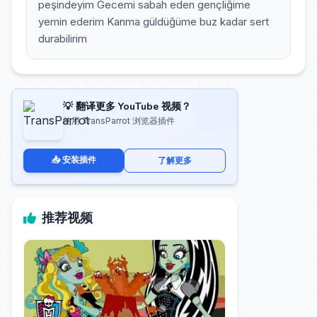
peşindeyim Gecemi sabah eden gençliğime
yemin ederim Kanma güldüğüme buz kadar sert
durabilirim
💡 翻译更多 YouTube 视频？
使用 TransParrot 浏览器插件
📥 安装插件
了解更多
推荐视频