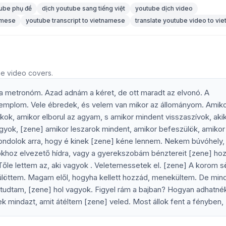
ube phụ đề
dịch youtube sang tiếng việt
youtube dịch video
namese
youtube transcript to vietnamese
translate youtube video to vi
he video covers.
a metronóm. Azad adnám a kéret, de ott maradt az elvonó. A
 templom. Vele ébredek, és velem van mikor az állományom. Amik
kok, amikor elborul az agyam, s amikor mindent visszaszívok, aki
agyok, [zene] amikor leszarok mindent, amikor befeszülök, amikor
ondolok arra, hogy é kinek [zene] kéne lennem. Nekem búvóhely,
okhoz elvezető hídra, vagy a gyerekszobám bénztereit [zene] ho
Tőle lettem az, aki vagyok . Veletemessetek el. [zene] A korom s
örülöttem. Magam elől, hogyha kellett hozzád, menekültem. De min
tudtam, [zene] hol vagyok. Figyel rám a bajban? Hogyan adhatné
mindazt, amit átéltem [zene] veled. Most állok fent a fényben,