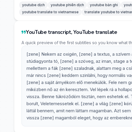
youtube dịch
youtube phiên dịch
youtube bản ghi
yout
youtube translate to vietnamese
translate youtube to viet
YouTube transcript, YouTube translate
A quick preview of the first subtitles so you know what t
[zene] Nekem az oxigén, [zene] a textus, a szívem 
stúdiagyonta tó, [zene] a szöveg, az iman, stage a
mellettem a fák [zene] szaladnak, alattam meg a csí
már nincs [zene] keddem szinlálni, hogy normális v
[zene] a saját árnyékom elő menekülök. Fele nem g
miközben nő az én keresztem. Vel lépek rá a hollap
vissza. Benne tükröződöm tisztán, nem eshetek el. 
borult, Veletemessetek el. [zene] a világ [zene] k
láttál bennem, amit nem láttam magamban. Azt sem 
vissza [zene] magamból eleget, hogy az embereknek 