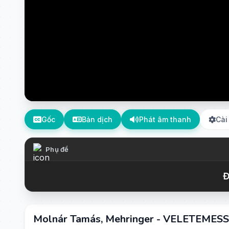
Gốc
Bản dịch
Phát âm thanh
Cài
Phụ đề
Đ
Molnár Tamás, Mehringer - VELETEMES