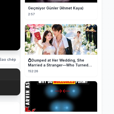
Geçmiyor Günler (Ahmet Kaya)
2:57
Sao chép
💍Dumped at Her Wedding, She
Married a Stranger—Who Turned
Out to Be a Billionaire CEO💖#drama
152:26
#movie