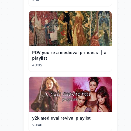
POV you're a medieval princess || a
playlist
43:02
y2k medieval revival playlist
28:40