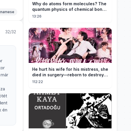
Why do atoms form molecules? The
quantum physics of chemical bonds
etnamese
explained
13:26
32/32
or
kor
He hurt his wife for his mistress, she
 már
died in surgery—reborn to destroy
him!
112:22
zza
ötét
dent
k én