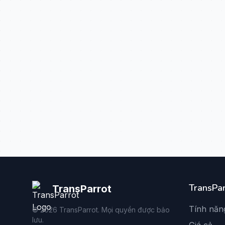
TransPar
TransParrot
Tính năn
©
2026
TransParrot. Mọi quyền được bảo
lưu.