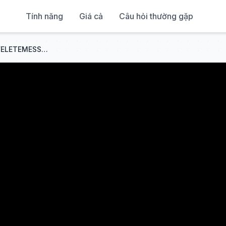
Tính năng
Giá cả
Câu hỏi thường gặp
Molnár Tamás, Mehringer - VELETEMESSETEKEL (OFFICIAL LYRIC VIDEO)