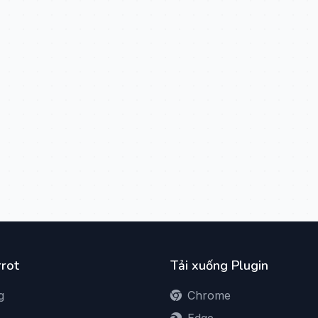
rot
Tải xuống Plugin
g
Chrome