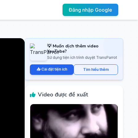
Đăng nhập Google
💡 Muốn dịch thêm video
YouTube?
Sử dụng tiện ích trình duyệt TransParrot
📥 Cài đặt tiện ích
Tìm hiểu thêm
Video được đề xuất