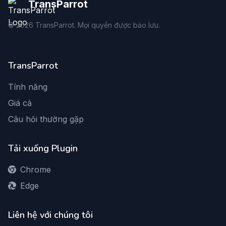
TransParrot
©
2026
TransParrot. Mọi quyền được bảo lưu.
TransParrot
Tính năng
Giá cả
Câu hỏi thường gặp
Tải xuống Plugin
Chrome
Edge
Liên hệ với chúng tôi