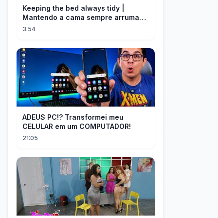
Keeping the bed always tidy |
Mantendo a cama sempre arrumada
🛌
3:54
ADEUS PC!? Transformei meu
CELULAR em um COMPUTADOR!
21:05