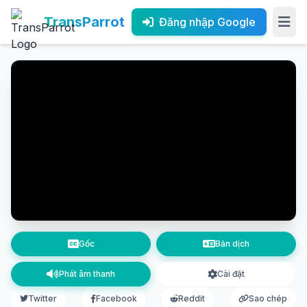
TransParrot
Đăng nhập Google
Gốc
Bản dịch
Phát âm thanh
Cài đặt
Twitter
Facebook
Reddit
Sao chép