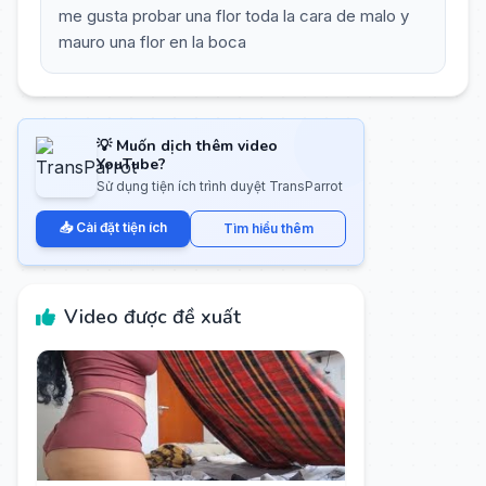
me gusta probar una flor toda la cara de malo y
mauro una flor en la boca
💡 Muốn dịch thêm video
YouTube?
Sử dụng tiện ích trình duyệt TransParrot
📥 Cài đặt tiện ích
Tìm hiểu thêm
Video được đề xuất