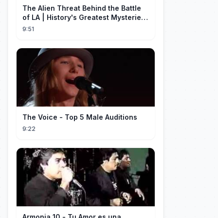
The Alien Threat Behind the Battle
of LA | History's Greatest Mysteries
(S5)
9:51
The Voice - Top 5 Male Auditions
9:22
Armonia 10 - Tu Amor es una