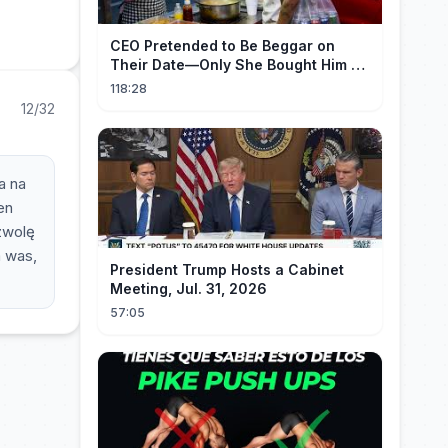
CEO Pretended to Be Beggar on
Their Date—Only She Bought Him a
Meal, and He Fell in Love!
118:28
12/32
a na
en
zwolę
m was,
President Trump Hosts a Cabinet
Meeting, Jul. 31, 2026
57:05