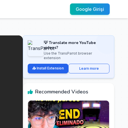
Google Girişi
💡 Translate more YouTube
videos?
Use the TransParrot browser
extension
📥 Install Extension
Learn more
Recommended Videos