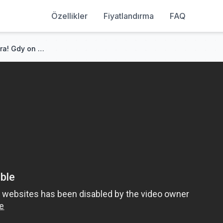
Özellikler
Fiyatlandırma
FAQ
Sierota zostaje żoną miliardera! Gdy on się budzi, prawda wychodzi na jaw 😱