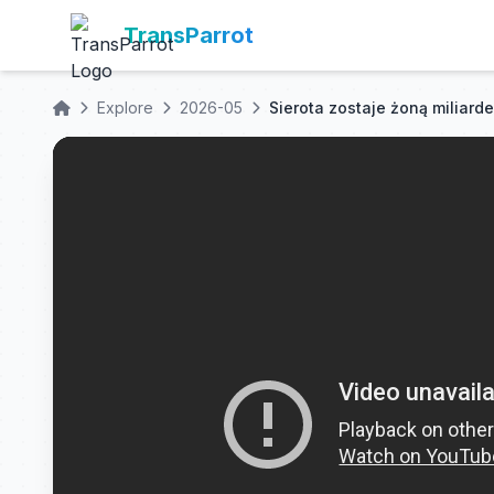
TransParrot
Explore
2026-05