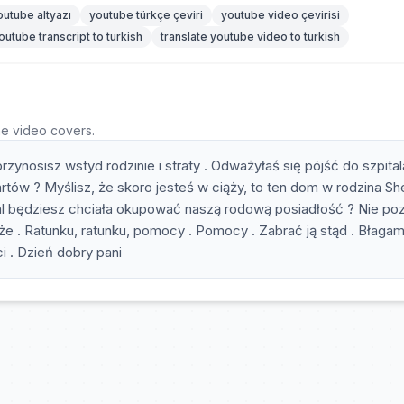
outube altyazı
youtube türkçe çeviri
youtube video çevirisi
outube transcript to turkish
translate youtube video to turkish
he video covers.
zynosisz wstyd rodzinie i straty . Odważyłaś się pójść do szpital
artów ? Myślisz, że skoro jesteś w ciąży, to ten dom w rodzina Sh
nadal będziesz chciała okupować naszą rodową posiadłość ? Nie po
e . Ratunku, ratunku, pomocy . Pomocy . Zabrać ją stąd . Błaga
i . Dzień dobry pani