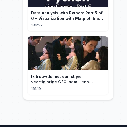
Data Analysis with Python: Part 5 of
6 - Visualization with Matplotlib and
Seaborn (Live Course)
136:52
Ik trouwde met een stijve,
veertigjarige CEO-oom – een
verborgen monster van acht jaar! Hij
161:19
kuste me hartstochtelijk.