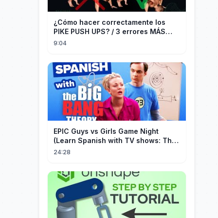
¿Cómo hacer correctamente los
PIKE PUSH UPS? / 3 errores MÁS
COMUNES + Progresiones
9:04
EPIC Guys vs Girls Game Night
(Learn Spanish with TV shows: The
Big Bang Theory)
24:28