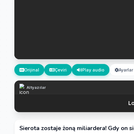
Orijinal
Çeviri
Play audio
Ayarlar
Altyazılar
Lo
Sierota zostaje żoną miliardera! Gdy on 