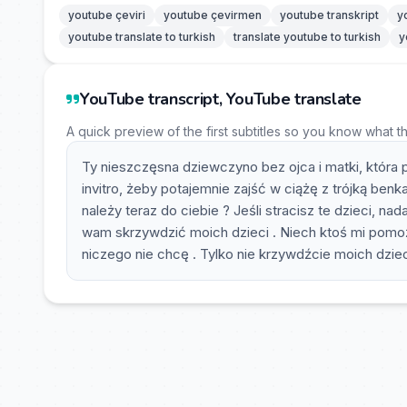
youtube çeviri
youtube çevirmen
youtube transkript
y
youtube translate to turkish
translate youtube to turkish
y
YouTube transcript, YouTube translate
A quick preview of the first subtitles so you know what t
Ty nieszczęsna dziewczyno bez ojca i matki, która pr
invitro, żeby potajemnie zajść w ciążę z trójką benk
należy teraz do ciebie ? Jeśli stracisz te dzieci, 
wam skrzywdzić moich dzieci . Niech ktoś mi pomoż
niczego nie chcę . Tylko nie krzywdźcie moich dziec