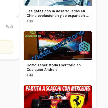
Las gafas con IA desarrolladas en
China evolucionan y se expanden a
los mercados internacionales
3:35
0/32
Como Tener Modo Escritorio en
Cualquier Android
9:44