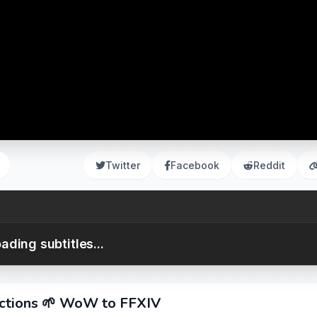
Twitter
Facebook
Reddit
ading subtitles...
eactions 🌱 WoW to FFXIV