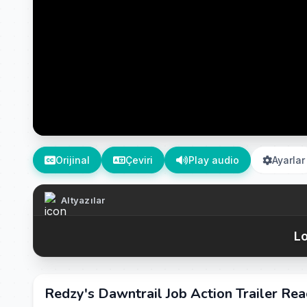
Orijinal
Çeviri
Play audio
Ayarlar
Altyazılar
Lo
Redzy's Dawntrail Job Action Trailer R