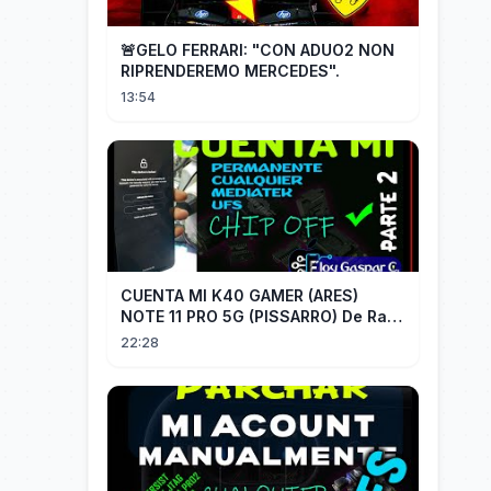
🚨GELO FERRARI: "CON ADUO2 NON
RIPRENDEREMO MERCEDES".
13:54
CUENTA MI K40 GAMER (ARES)
NOTE 11 PRO 5G (PISSARRO) De Raiz
CHIP OFF VIA MIPI TESTER PARTE 2
22:28