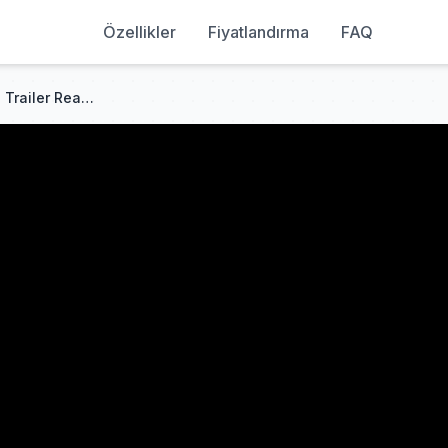
Özellikler
Fiyatlandırma
FAQ
Redzy's Dawntrail Job Action Trailer Reactions 🌱 WoW to FFXIV