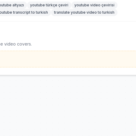
outube altyazı
youtube türkçe çeviri
youtube video çevirisi
outube transcript to turkish
translate youtube video to turkish
he video covers.