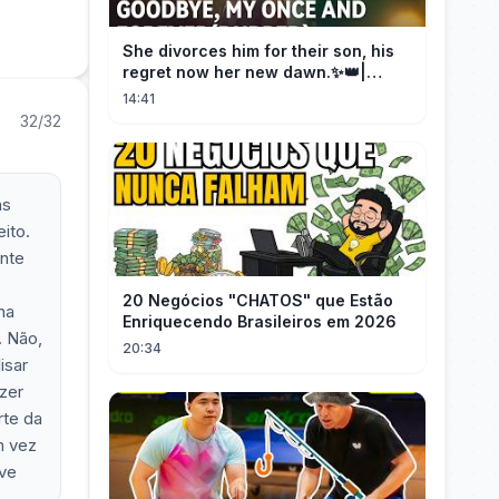
She divorces him for their son, his
regret now her new dawn.✨👑|
DramaBox
14:41
32/32
as
ito.
onte
20 Negócios "CHATOS" que Estão
na
Enriquecendo Brasileiros em 2026
. Não,
20:34
isar
zer
rte da
m vez
ave