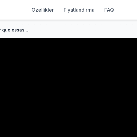
Özellikler
Fiyatlandırma
FAQ
Jesus é a videira… então por que essas uvas se perdem?