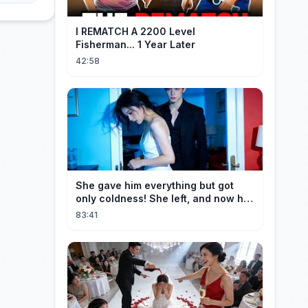
I REMATCH A 2200 Level
Fisherman... 1 Year Later
42:58
She gave him everything but got
only coldness! She left, and now he
is dying of regret!
83:41