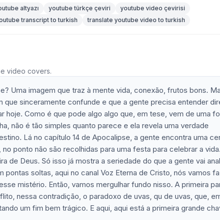
outube altyazı
youtube türkçe çeviri
youtube video çevirisi
outube transcript to turkish
translate youtube video to turkish
he video covers.
be? Uma imagem que traz à mente vida, conexão, frutos bons. M
que sinceramente confunde e que a gente precisa entender dire
gar hoje. Como é que pode algo algo que, em tese, vem de uma f
lha, não é tão simples quanto parece e ela revela uma verdade
stino. Lá no capítulo 14 de Apocalipse, a gente encontra uma ce
 no ponto não são recolhidas para uma festa para celebrar a vida
ira de Deus. Só isso já mostra a seriedade do que a gente vai anal
 pontas soltas, aqui no canal Voz Eterna de Cristo, nós vamos fa
esse mistério. Então, vamos mergulhar fundo nisso. A primeira pa
lito, nessa contradição, o paradoxo de uvas, qu de uvas, que, e
do um fim bem trágico. E aqui, aqui está a primeira grande ch