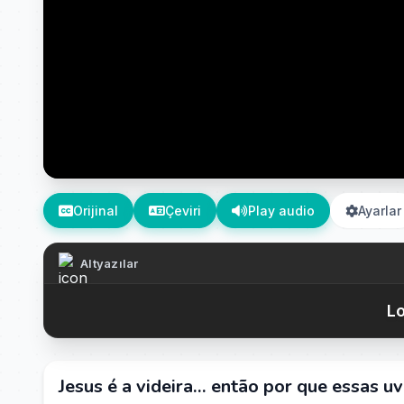
Orijinal
Çeviri
Play audio
Ayarlar
Altyazılar
Lo
Jesus é a videira… então por que essas u