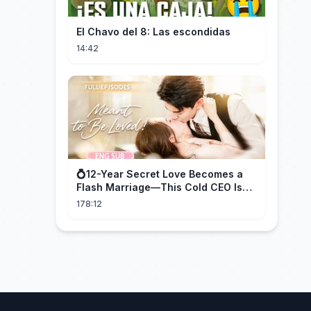
El Chavo del 8: Las escondidas
14:42
💍12-Year Secret Love Becomes a
Flash Marriage—This Cold CEO Is
Addicted to Her!
178:12