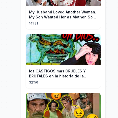
My Husband Loved Another Woman.
My Son Wanted Her as Mother. So I
Left Them Both to Find Myself.
141:31
los CASTIGOS mas CRUELES Y
BRUTALES en la historia de la
HUMANIDAD...
32:56