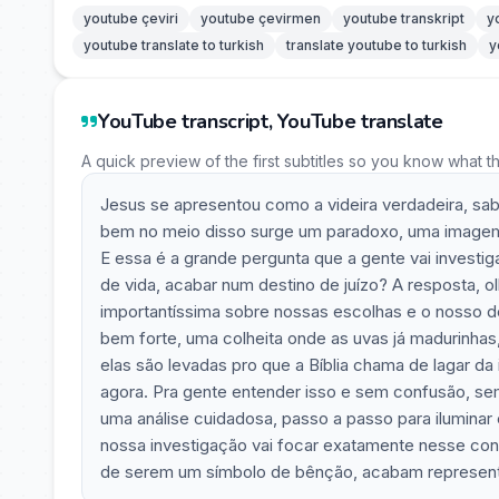
youtube çeviri
youtube çevirmen
youtube transkript
y
youtube translate to turkish
translate youtube to turkish
y
YouTube transcript, YouTube translate
A quick preview of the first subtitles so you know what t
Jesus se apresentou como a videira verdadeira, sa
bem no meio disso surge um paradoxo, uma imagem 
E essa é a grande pergunta que a gente vai investi
de vida, acabar num destino de juízo? A resposta, o
importantíssima sobre nossas escolhas e o nosso de
bem forte, uma colheita onde as uvas já madurinhas,
elas são levadas pro que a Bíblia chama de lagar da 
agora. Pra gente entender isso e sem confusão, sem
uma análise cuidadosa, passo a passo para iluminar 
nossa investigação vai focar exatamente nesse conf
de serem um símbolo de bênção, acabam representan