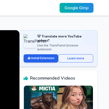
Google Girişi
💡 Translate more YouTube
videos?
Use the TransParrot browser
extension
📥 Install Extension
Learn more
Recommended Videos