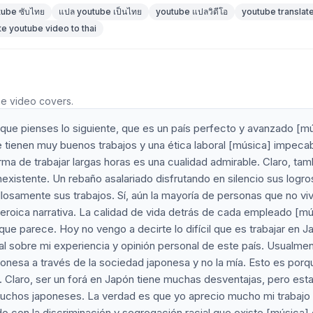
tube ซับไทย
แปล youtube เป็นไทย
youtube แปลวิดีโอ
youtube translate
te youtube video to thai
he video covers.
ue pienses lo siguiente, que es un país perfecto y avanzado [m
 tienen muy buenos trabajos y una ética laboral [música] impecab
rma de trabajar largas horas es una cualidad admirable. Claro, tam
inexistente. Un rebaño asalariado disfrutando en silencio sus logro
llosamente sus trabajos. Sí, aún la mayoría de personas que no vi
eroica narrativa. La calidad de vida detrás de cada empleado [mú
ue parece. Hoy no vengo a decirte lo difícil que es trabajar en J
l sobre mi experiencia y opinión personal de este país. Usualme
onesa a través de la sociedad japonesa y no la mía. Esto es porqu
n. Claro, ser un forá en Japón tiene muchas desventajas, pero est
uchos japoneses. La verdad es que yo aprecio mucho mi trabajo 
o con la discriminación y segregación racial que existe [música] 