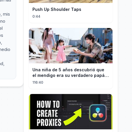
Push Up Shoulder Taps
, mis
0:44
ino
el
és
,
medio
ad,
Una niña de 5 años descubrió que
el mendigo era su verdadero papá y
salvó a su familia
116:40