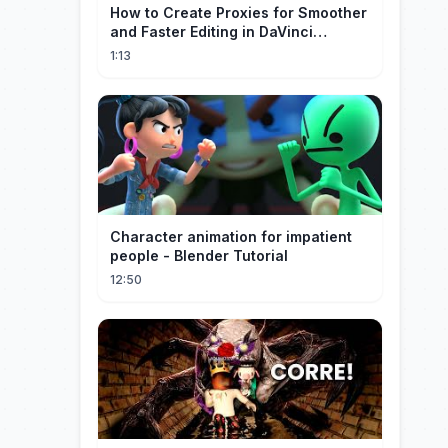
How to Create Proxies for Smoother
and Faster Editing in DaVinci
Resolve
1:13
Character animation for impatient
people - Blender Tutorial
12:50