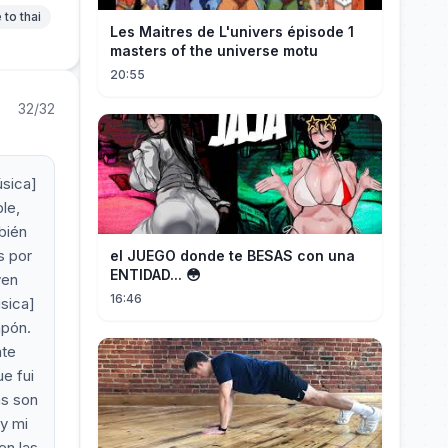
 to thai
Les Maitres de L'univers épisode 1
masters of the universe motu
20:55
32/32
úsica]
le,
bién
s por
el JUEGO donde te BESAS con una
ENTIDAD... 😳
ven
16:46
sica]
apón.
nte
e fui
as son
y mi
en las