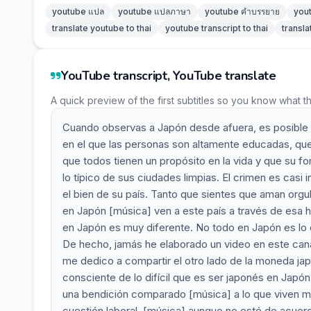
youtube แปล
youtube แปลภาษา
youtube คำบรรยาย
you
translate youtube to thai
youtube transcript to thai
transla
YouTube transcript, YouTube translate
A quick preview of the first subtitles so you know what t
Cuando observas a Japón desde afuera, es posible q
en el que las personas son altamente educadas, que
que todos tienen un propósito en la vida y que su fo
lo típico de sus ciudades limpias. El crimen es casi 
el bien de su país. Tanto que sientes que aman orgu
en Japón [música] ven a este país a través de esa h
en Japón es muy diferente. No todo en Japón es lo q
De hecho, jamás he elaborado un video en este cana
me dedico a compartir el otro lado de la moneda jap
consciente de lo difícil que es ser japonés en Japó
una bendición comparado [música] a lo que viven m
cuestión laboral, [música] aunque no esté de acuerd