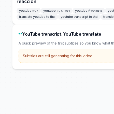
reacción
youtube แปล
youtube แปลภาษา
youtube คำบรรยาย
you
translate youtube to thai
youtube transcript to thai
transla
YouTube transcript, YouTube translate
A quick preview of the first subtitles so you know what t
Subtitles are still generating for this video.