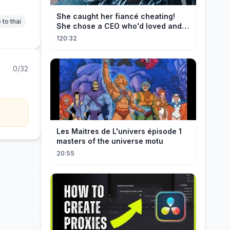
She caught her fiancé cheating!
 to thai
She chose a CEO who'd loved and
cherished her for years. ❤️
120:32
0/32
Les Maitres de L'univers épisode 1
masters of the universe motu
20:55