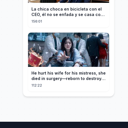
La chica choca en bicicleta con el
CEO, él no se enfada y se casa con
ella enseguida!
156:01
He hurt his wife for his mistress, she
died in surgery—reborn to destroy
him!
112:22