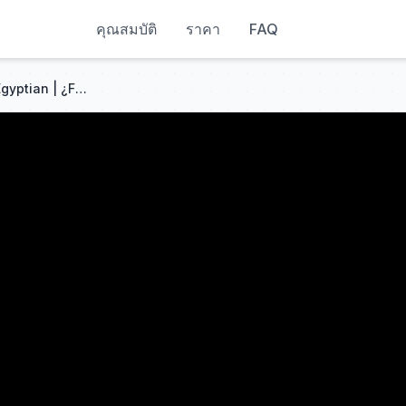
คุณสมบัติ
ราคา
FAQ
The Bangles - Walk Like an Egyptian | ¿Fue ESTE el himno definitivo de los 80? | Primera reacción