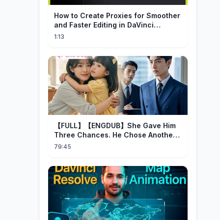
How to Create Proxies for Smoother
and Faster Editing in DaVinci
Resolve
1:13
【FULL】【ENGDUB】She Gave Him
Three Chances. He Chose Another
Man's Daughter.#cdrama
79:45