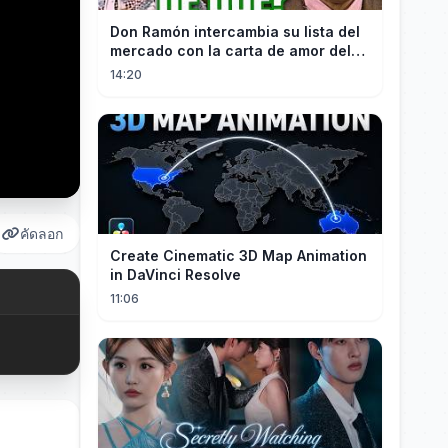
Don Ramón intercambia su lista del
mercado con la carta de amor del
Profesor
14:20
คัดลอก
Create Cinematic 3D Map Animation
in DaVinci Resolve
11:06