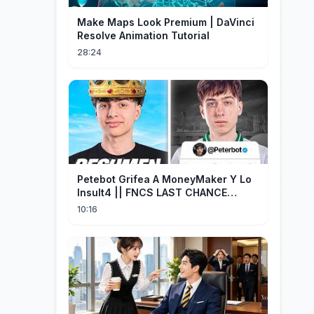
Make Maps Look Premium | DaVinci
Resolve Animation Tutorial
28:24
Petebot Grifea A MoneyMaker Y Lo
Insult4 || FNCS LAST CHANCE
Resumen
10:16