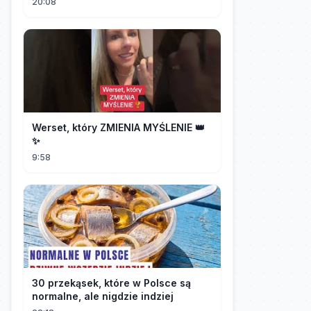
20:08
Werset, który ZMIENIA MYŚLENIE 👑
✨
9:58
30 przekąsek, które w Polsce są
normalne, ale nigdzie indziej