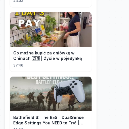
43:03
Co można kupić za dniówkę w
Chinach 🇨🇳 | Życie w pojedynkę
37:46
Battlefield 6: The BEST DualSense
Edge Settings You NEED to Try! |
1440p