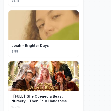
28:18
Joiah - Brighter Days
2:55
【FULL】She Opened a Beast
Nursery... Then Four Handsome
Beastmen Became Her Fated Mates!
100:18