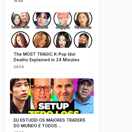
18:48
The MOST TRAGIC K-Pop Idol
Deaths Explained in 24 Minutes
24:03
EU ESTUDEI OS MAIORES TRADERS
DO MUNDO E TODOS
COMPARTILHAM O MESMO SEGREDO