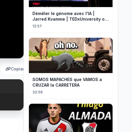
Démêler le génome avec l'IA |
Jarred Kvamme | TEDxUniversity of
Montana Western
12:57
Copiar
SOMOS MAPACHES que VAMOS a
CRUZAR la CARRETERA
32:59