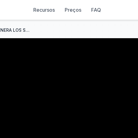
Recursos
Preços
FAQ
[SOLUCIÓN] YOUTUBE NO GENERA LOS SUBTITULOS AUTOMÁTICAMENTE | CREAR SUBTITULOS SIN SOFTWARE