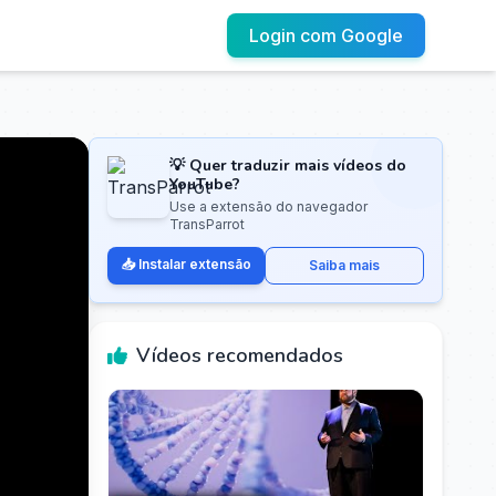
Login com Google
💡 Quer traduzir mais vídeos do
YouTube?
Use a extensão do navegador
TransParrot
📥 Instalar extensão
Saiba mais
Vídeos recomendados