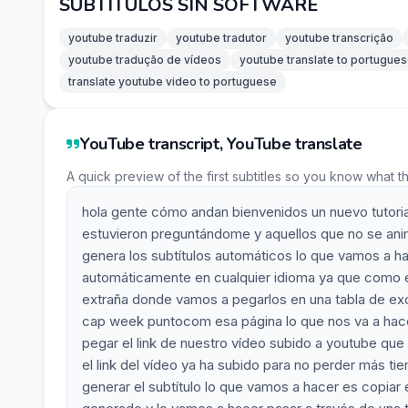
SUBTITULOS SIN SOFTWARE
youtube traduzir
youtube tradutor
youtube transcrição
youtube tradução de vídeos
youtube translate to portugue
translate youtube video to portuguese
YouTube transcript, YouTube translate
A quick preview of the first subtitles so you know what t
hola gente cómo andan bienvenidos un nuevo tutorial 
estuvieron preguntándome y aquellos que no se ani
genera los subtítulos automáticos lo que vamos a hac
automáticamente en cualquier idioma ya que como 
extraña donde vamos a pegarlos en una tabla de exc
cap week puntocom esa página lo que nos va a hace
pegar el link de nuestro vídeo subido a youtube que f
el link del vídeo ya ha subido para no perder más t
generar el subtítulo lo que vamos a hacer es copiar e