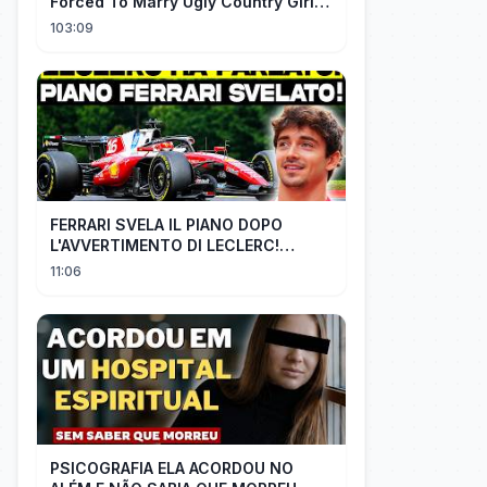
Forced To Marry Ugly Country Girl—
He's A Gorgeous Billionaire CEO!
103:09
FERRARI SVELA IL PIANO DOPO
L'AVVERTIMENTO DI LECLERC!
AGGIORNAMENTI PAZZESCHI a
11:06
Zandvoort e Monza!
PSICOGRAFIA ELA ACORDOU NO