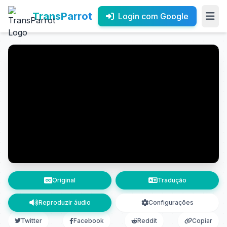
TransParrot
Login com Google
Original
Tradução
Reproduzir áudio
Configurações
Twitter
Facebook
Reddit
Copiar