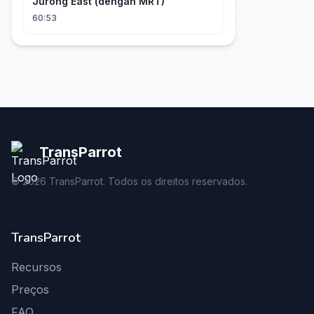
Jurong East (dengan MRT)
60:53
TransParrot
©
2026
TransParrot. Todos os direitos reservados.
TransParrot
Recursos
Preços
FAQ