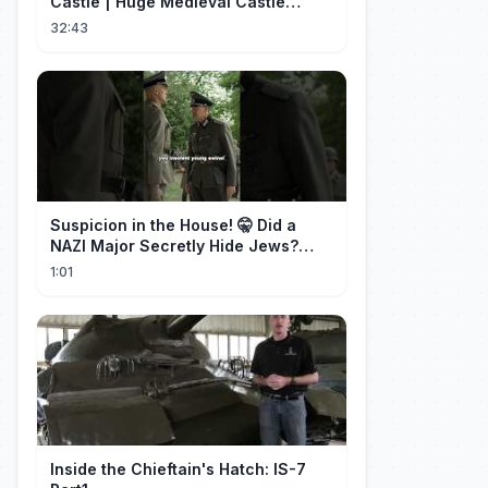
Castle | Huge Medieval Castle
Tutorial - Part 1
32:43
Suspicion in the House! 🤫 Did a
NAZI Major Secretly Hide Jews?
#short #movie
1:01
Inside the Chieftain's Hatch: IS-7