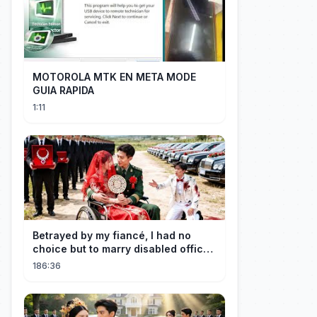
MOTOROLA MTK EN META MODE
GUIA RAPIDA
1:11
Betrayed by my fiancé, I had no
choice but to marry disabled officer
—my life took glorious turn!
186:36