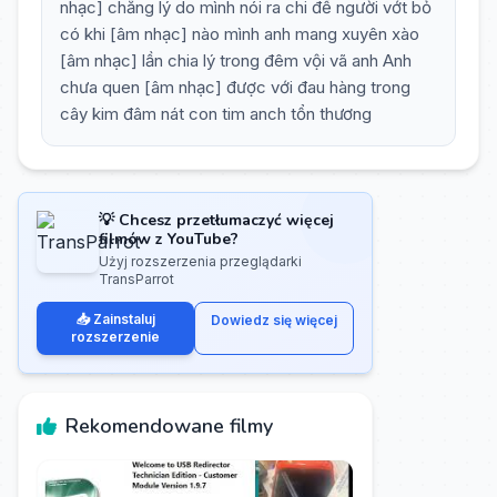
nhạc] chẳng lý do mình nói ra chi để người vớt bỏ
có khi [âm nhạc] nào mình anh mang xuyên xào
[âm nhạc] lần chia lý trong đêm vội vã anh Anh
chưa quen [âm nhạc] được với đau hàng trong
cây kim đâm nát con tim anch tổn thương
💡 Chcesz przetłumaczyć więcej
filmów z YouTube?
Użyj rozszerzenia przeglądarki
TransParrot
📥 Zainstaluj
Dowiedz się więcej
rozszerzenie
Rekomendowane filmy