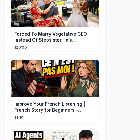
Forced To Marry Vegetative CEO
Instead Of Stepsister,He’s
Pretending, Spoiled Me Rotten!
126:05
Improve Your French Listening |
French Story for Beginners –
L’Abonnement (A1 Level)
14:10