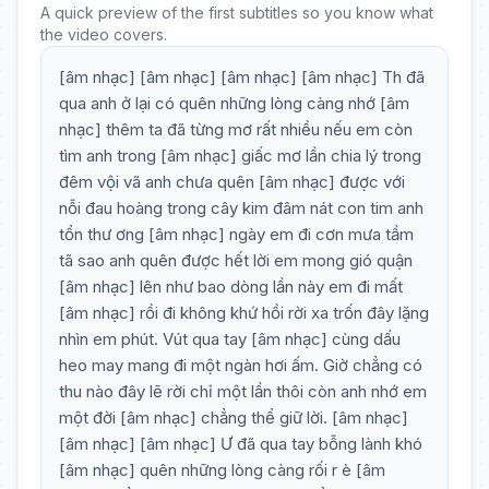
A quick preview of the first subtitles so you know what
the video covers.
[âm nhạc] [âm nhạc] [âm nhạc] [âm nhạc] Th đã
qua anh ở lại có quên những lòng càng nhớ [âm
nhạc] thêm ta đã từng mơ rất nhiều nếu em còn
tìm anh trong [âm nhạc] giấc mơ lần chia lý trong
đêm vội vã anh chưa quên [âm nhạc] được với
nỗi đau hoàng trong cây kim đâm nát con tim anh
tổn thư ơng [âm nhạc] ngày em đi cơn mưa tầm
tã sao anh quên được hết lời em mong gió quận
[âm nhạc] lên như bao dòng lần này em đi mất
[âm nhạc] rồi đi không khứ hồi rời xa trốn đây lặng
nhìn em phút. Vút qua tay [âm nhạc] cùng dấu
heo may mang đi một ngàn hơi ấm. Giờ chẳng có
thu nào đây lẽ rời chỉ một lần thôi còn anh nhớ em
một đời [âm nhạc] chẳng thể giữ lời. [âm nhạc]
[âm nhạc] [âm nhạc] Ư đã qua tay bỗng lành khó
[âm nhạc] quên những lòng càng rối r è [âm