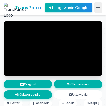
TransParrot
Logowanie Google
Oryginał
Tłumaczenie
Odtwórz audio
Ustawienia
Twitter
Facebook
Reddit
Kopiuj