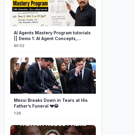
AI Agents Mastery Program tutorials
|| Demo 1: AI Agent Concepts,
Examples & Automation||By
90:52
DurgaSir
Messi Breaks Down in Tears at His
Father’s Funeral 💔😭
1:26