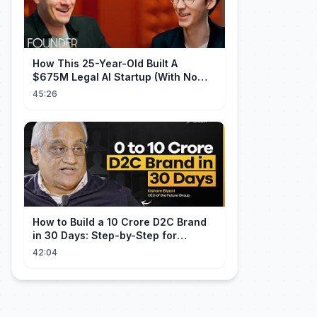
How This 25-Year-Old Built A
$675M Legal AI Startup (With No
Legal Experience)
45:26
How to Build a 10 Crore D2C Brand
in 30 Days: Step-by-Step for
Beginners | Ft. Kishore Biyani
42:04