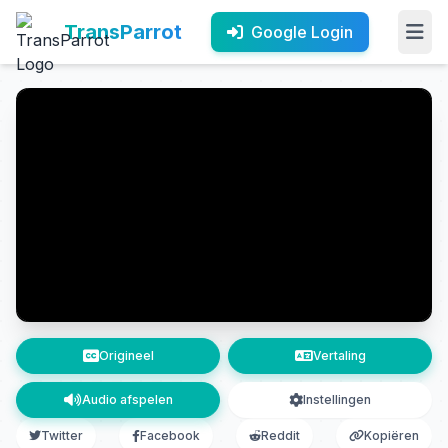
TransParrot
Google Login
Origineel
Vertaling
Audio afspelen
Instellingen
Twitter
Facebook
Reddit
Kopiëren