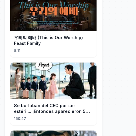
우리의 예배 (This is Our Worship) |
Feast Family
5:11
Se burlaban del CEO por ser
estéril... ¡Entonces aparecieron 5
niños idénticos a él gritando: ¡Papá!
150:47