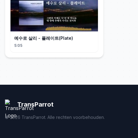
예수로 살리 - 플레이트(Plate)
5:05
TransParrot
©
2026
TransParrot. Alle rechten voorbehouden.