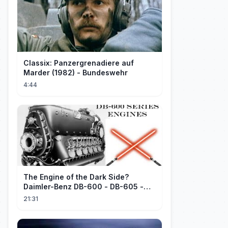
Classix: Panzergrenadiere auf
Marder (1982) - Bundeswehr
4:44
The Engine of the Dark Side?
Daimler-Benz DB-600 - DB-605 -
Part 1
21:31