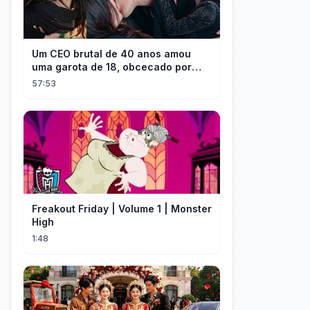
Um CEO brutal de 40 anos amou
uma garota de 18, obcecado por
sua "inocência"! Ela teve seu
57:53
herdeiro!
Freakout Friday | Volume 1 | Monster
High
1:48