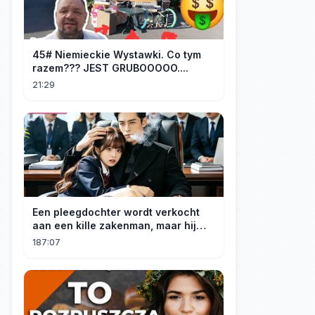
45# Niemieckie Wystawki. Co tym
razem??? JEST GRUBOOOOO....
21:29
Een pleegdochter wordt verkocht
aan een kille zakenman, maar hij
wordt verliefd op haar en neemt
187:07
haar mee naar huis om haar te
verwennen!