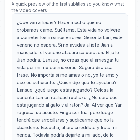
A quick preview of the first subtitles so you know what
the video covers.
¿Qué van a hacer? Hace mucho que no
probamos carne. Suéltame. Esta vida no volveré
a cometer los mismos errores. Señorita Lan, este
veneno no espera. Si no ayudas al jefe Jian a
manejarlo, el veneno atacará su corazón. El jefe
Jian podría. Lansue, no creas que al arriesgar tu
vida por mí me conmoverás. Seguro dirá esa
frase. No importa si me amas o no, yo te amo y
eso es suficiente. ¿Quién dijo que te ayudaría?
Lansue, ¿qué juego estás jugando? Celosa la
señorita Lan en realidad rechazó. ¿No será que
está jugando al gato y al ratón? Ja. Al ver que Yan
regresa, se asustó. Finge ser fría, pero luego
tendrá que arrodillarse y suplicarme que no la
abandone. Escucha, ahora arrodíllate y trata mi
herida. Todavía podría dejarte a mi lado, de lo