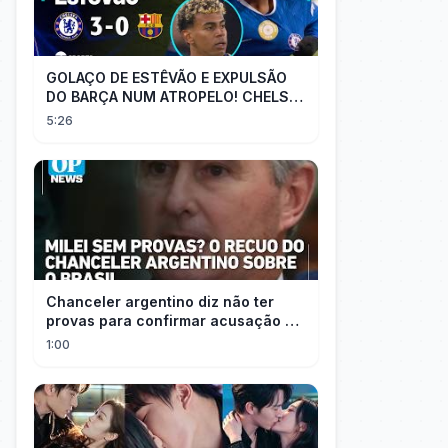
GOLAÇO DE ESTÊVÃO E EXPULSÃO
DO BARÇA NUM ATROPELO! CHELSEA
3X0 BARCELONA - MELHORES
5:26
MOMENTOS
Chanceler argentino diz não ter
provas para confirmar acusação de
Milei contra Brasil | OP News
1:00