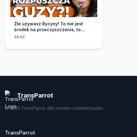
Źle używasz Rycyny! To nie jest
środek na przeczyszczenie, to
potężny "rozpuszczalnik".
34:42
TransParrot
©
2026
TransParrot. Alle rechten voorbehouden.
TransParrot