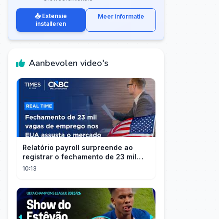
📥 Extensie
Meer informatie
installeren
Aanbevolen video's
Relatório payroll surpreende ao
registrar o fechamento de 23 mil
vagas nos EUA
10:13