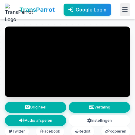
TransParrot
Google Login
Origineel
Vertaling
Audio afspelen
Instellingen
Twitter
Facebook
Reddit
Kopiëren