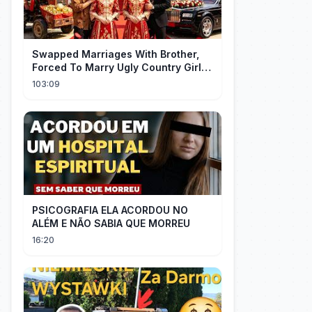
Swapped Marriages With Brother,
Forced To Marry Ugly Country Girl—
He's A Gorgeous Billionaire CEO!
103:09
PSICOGRAFIA ELA ACORDOU NO
ALÉM E NÃO SABIA QUE MORREU
16:20