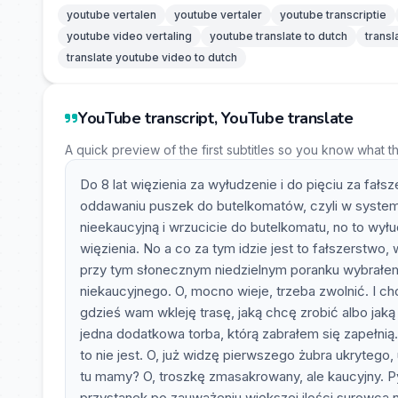
youtube vertalen
youtube vertaler
youtube transcriptie
youtube video vertaling
youtube translate to dutch
transl
translate youtube video to dutch
YouTube transcript, YouTube translate
A quick preview of the first subtitles so you know what t
Do 8 lat więzienia za wyłudzenie i do pięciu za fa
oddawaniu puszek do butelkomatów, czyli w systemie
nieekaucyjną i wrzucicie do butelkomatu, no to wyłudzi
więzienia. No a co za tym idzie jest to fałszerstwo, 
przy tym słonecznym niedzielnym poranku wybrałem
niekaucyjnego. O, mocno wieje, trzeba zwolnić. I chc
gdzieś wam wkleję trasę, jaką chcę zrobić albo jaką
jedna dodatkowa torba, którą zabrałem się zapełnią
to nie jest. O, już widzę pierwszego żubra ukrytego
tu mamy? O, troszkę zmasakrowany, ale kaucyjny. Py
przystanek po zauważeniu większej ilości surowca n