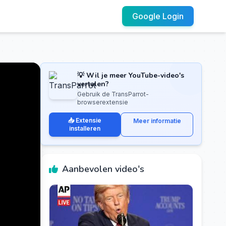
Google Login
💡 Wil je meer YouTube-video's
vertalen?
Gebruik de TransParrot-
browserextensie
📥 Extensie
Meer informatie
installeren
Aanbevolen video's