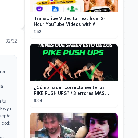
Transcribe Video to Text from 2-
Hour YouTube Videos with AI
1:52
32/32
 na
ja
¿Cómo hacer correctamente los
PIKE PUSH UPS? / 3 errores MÁS
COMUNES + Progresiones
 tu
9:04
akwy i
iepło
I cóż
mi