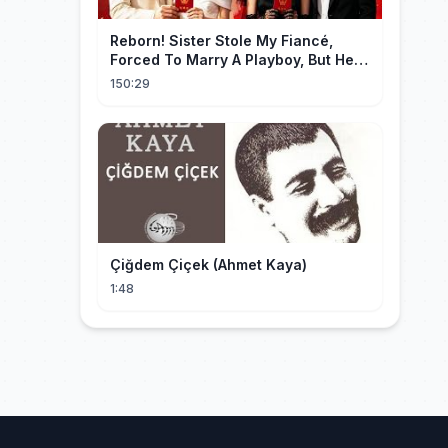
Reborn! Sister Stole My Fiancé,
Forced To Marry A Playboy, But He
Doted On Me Like A Princess!
150:29
Çiğdem Çiçek (Ahmet Kaya)
1:48