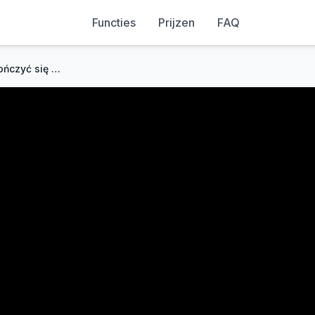
Functies
Prijzen
FAQ
Ten trik z butelkami może skończyć się więzieniem