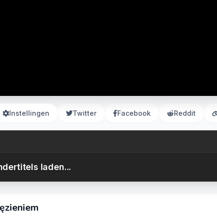
Instellingen
Twitter
Facebook
Reddit
dertitels laden...
ięzieniem