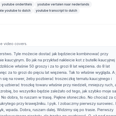
youtube ondertitels
youtube vertalen naar nederlands
ate youtube to dutch
youtube transcript to dutch
he video covers.
łszerstwo. Tyle możecie dostać jak będziecie kombinować przy
 kaucyjnym. Bo jak na przykład nakleicie kot z butelki kaucyjnej
liście właśnie 50 groszy i za to grozi 8 lat więzienia. do 8 lat
więc za to grozi do pięciu lat więzienia. Tak to właśnie wygląda. A 
 się na rower, żeby pozbierać troszeczkę tematu kaucyjnego i
ę uzbierać troszkę towaru właśnie przy niedzieli, mniejszy ruch, a
 zrobię, bo wszystko będzie zależało od tego, jak szybko moje s
. No dobra, to ruszam w trasę. Piękne słoneczko. No chociaż za c
, ukrytego przy krawężniku. I pyk. I zobaczmy pierwszy surowiec. 
k, wpada. Dobra, ruszam dalej. Widzimy się po trasie. Pierwszy
ieekaucyjnego niestety, ale trzeba go wyzbierać. O, aż pod noga