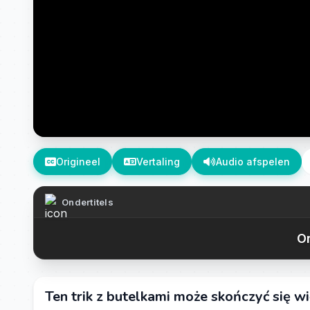
Origineel
Vertaling
Audio afspelen
Ondertitels
On
Ten trik z butelkami może skończyć się w