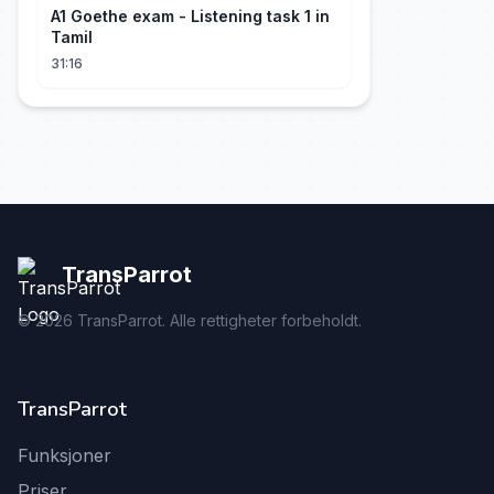
A1 Goethe exam - Listening task 1 in
Tamil
31:16
TransParrot
©
2026
TransParrot. Alle rettigheter forbeholdt.
TransParrot
Funksjoner
Priser