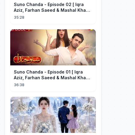
Suno Chanda - Episode 02 [ Iqra
Aziz, Farhan Saeed & Mashal Khan ]
- Funny Pakistani Drama - HUM TV
35:28
Suno Chanda - Episode 01 [ Iqra
Aziz, Farhan Saeed & Mashal Khan ]
- Funny Pakistani Drama - HUM TV
36:38