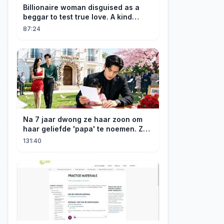
Billionaire woman disguised as a
beggar to test true love. A kind
guard helped her and got rewarded!
87:24
Na 7 jaar dwong ze haar zoon om
haar geliefde 'papa' te noemen. Ze
scheidde, hij werd rijk, trouwde met
131:40
een CEO en kreeg daar later spijt
van.#drama