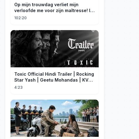
Op mijn trouwdag verliet mijn
verloofde me voor zijn maîtresse! Ik
trouwde meteen met een miljardair!
102:20
Toxic Official Hindi Trailer | Rocking
Star Yash | Geetu Mohandas | KVN |
Monster Mind Creations
4:23