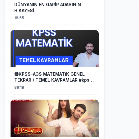
DÜNYANIN EN GARİP ADASININ
HİKAYESİ
18:55
🔵KPSS-AGS MATEMATİK GENEL
TEKRAR / TEMEL KAVRAMLAR #kpss
#ags
89:18