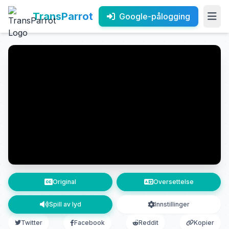
TransParrot
Google-pålogging
Original
Oversettelse
Spill av lyd
Innstillinger
Twitter
Facebook
Reddit
Kopier