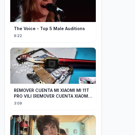
The Voice - Top 5 Male Auditions
9:22
REMOVER CUENTA MI XIAOMI MI 11T
PRO VILI (REMOVER CUENTA XIAOMI
CUALQUIER XIAOMI CON EASY JTAG)
3:09