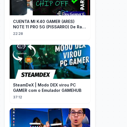
CUENTA MI K40 GAMER (ARES)
NOTE 11 PRO 5G (PISSARRO) De Raiz
CHIP OFF VIA MIPI TESTER PARTE 2
22:28
SteamDeX | Modo DEX virou PC
GAMER com o Emulador GAMEHUB
37:12