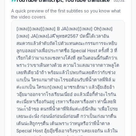
YouTube transcript, YouTube translate
A quick preview of the first subtitles so you know what
the video covers.
[เพลง][เพลง][เพลง] B JA[เพลง][เพลง] Oh[เพลง]
[เพลง] JA[เพลง]JA ีพุทธศ2567 บัดนี้ได้เวลาอัน
สมควรแล้วลำดับถัดไปตัวแทนคณะกรรมการจะหยิบ
ลูกบอลอย่างเพื่อประกาศชื่อ Special Host ครั้งที่ 3 ที่
เรียกได้ว่ามาแรงแซงทางโค้งที่ สุดในตอนนี้กันดีกว่าเ
พราะว่าเขาเดินทางด้วย ความไวแสงมาจากดาวพลูโต
เลยทีเดียวอ้าถ้า พร้อมแล้วไปพบกันเลยดีกว่ากับช่วง
แกเป็น ใครแกมาทำอะไรขอต้อนรับพี่น้ำตาลพี่ฟิล์ ม
ค่ะแกเป็น ใครแก[เพลง] มาชรเฮ้กมา แล้วอุ๊ยเฮ้ยอ้า
วอุ๊ยมาออกจากโรงเรียนเนี่ยอ๋ อแล้วเมื่อกี้ทำอะไรกัน
คะเนี่ยหาเรื่องกันอยู่ เรหาาเรื่องหาเรื่องท่า ท่านี้เลยฟิ
วนะเ้าอ้าขอ ตนรพี่น้ำตาพี่ฟิล์มค่ะเย้นี่กสิม าเพื่อโปรย
เลยนะอ่ะนั่ง ก่อนนั่งก่อนนั่งก่อนดี กว่าเป็นเก่งมากตื่น
เต้นน่ะสิถูกๆๆตื่น เต้นเพราะว่าหนูหรือว่าพี่น้ำตาล
Special Host อุ้ยอุ๊ยซึ่งเอาจริงๆเราเคยเจอกัน แล้วใน