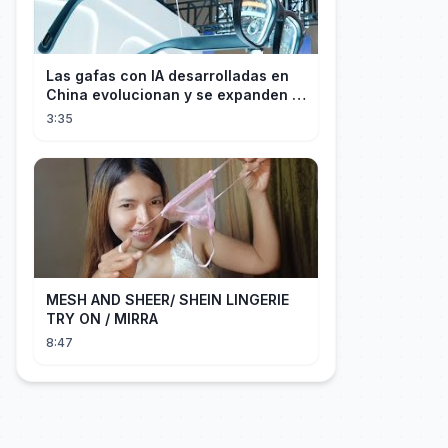
Las gafas con IA desarrolladas en
China evolucionan y se expanden a
los mercados internacionales
3:35
MESH AND SHEER/ SHEIN LINGERIE
TRY ON / MIRRA
8:47