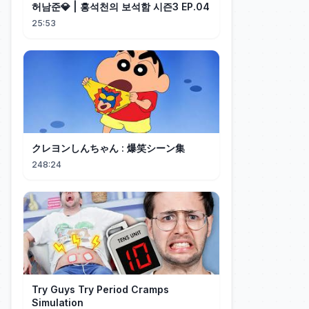
허남준💎 | 홍석천의 보석함 시즌3 EP.04
25:53
クレヨンしんちゃん : 爆笑シーン集
248:24
Try Guys Try Period Cramps
Simulation