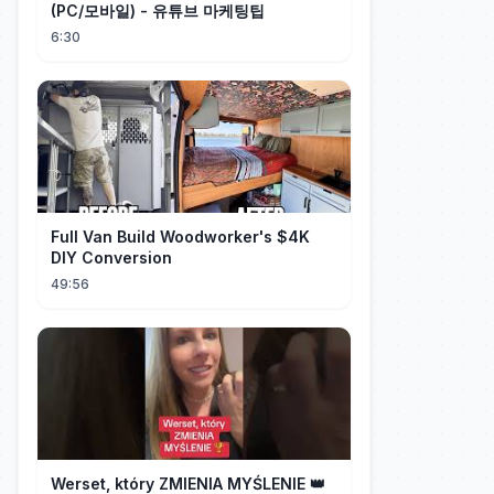
(PC/모바일) - 유튜브 마케팅팁
6:30
Full Van Build Woodworker's $4K
DIY Conversion
49:56
Werset, który ZMIENIA MYŚLENIE 👑