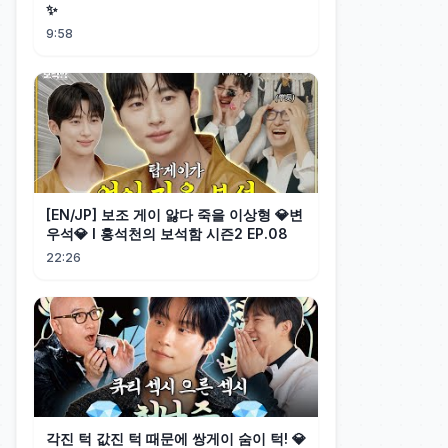
✨
9:58
[EN/JP] 보조 게이 앓다 죽을 이상형 💎변
우석💎 l 홍석천의 보석함 시즌2 EP.08
22:26
각진 턱 값진 턱 때문에 쌍게이 숨이 턱! 💎