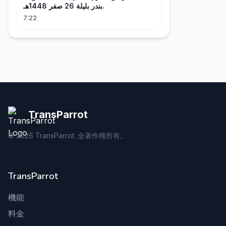
بندر بليلة 26 صفر 1448هـ.
7:22
TransParrot
©
2026
TransParrot. 全著作権所有。
TransParrot
機能
料金