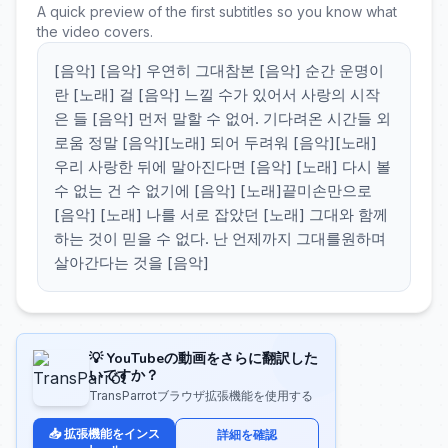
A quick preview of the first subtitles so you know what
the video covers.
[음악] [음악] 우연히 그대참본 [음악] 순간 운명이
란 [노래] 걸 [음악] 느낄 수가 있어서 사랑의 시작
은 들 [음악] 먼저 말할 수 없어. 기다려온 시간들 외
로움 정말 [음악][노래] 되어 두려워 [음악][노래]
우리 사랑한 뒤에 말아진다면 [음악] [노래] 다시 볼
수 없는 건 수 없기에 [음악] [노래]끝미손만으로
[음악] [노래] 나를 서로 잡았던 [노래] 그대와 함께
하는 것이 믿을 수 없다. 난 언제까지 그대를원하며
살아간다는 것을 [음악]
💡 YouTubeの動画をさらに翻訳した
いですか？
TransParrotブラウザ拡張機能を使用する
📥 拡張機能をインス
詳細を確認