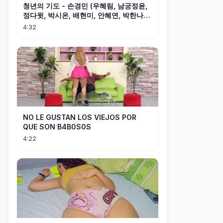
청년의 기도 - 손경민 (우혜림, 남궁정윤,
정다윗, 박시온, 배현미, 안혜연, 박한나),
(햇살콩 캘리)
4:32
NO LE GUSTAN LOS VIEJOS POR
QUE SON B4B0S0S
4:22