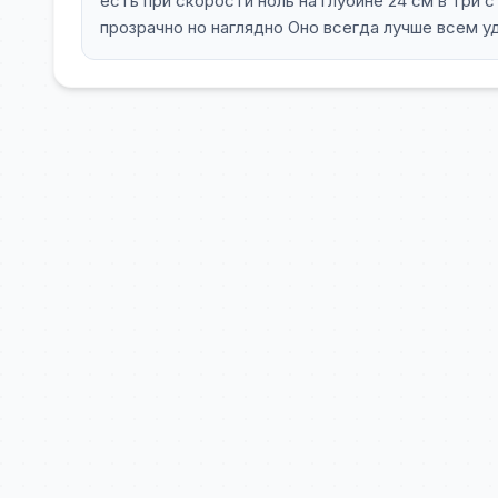
есть при скорости ноль на глубине 24 см в три 
прозрачно но наглядно Оно всегда лучше всем у