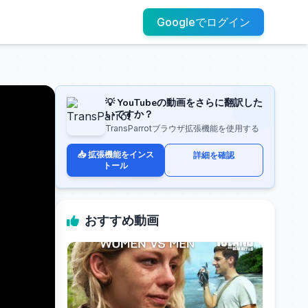
Googleでログイン
💡 YouTubeの動画をさらに翻訳した
いですか？
TransParrotブラウザ拡張機能を使用する
📥 拡張機能をインス
詳細を確認
トール
おすすめ動画