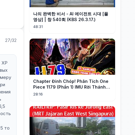
나의 완벽한 비서 - AI 에이전트 시대 [풀
영상] | 창 540회 (KBS 26.3.17.)
48:31
27/32
ь XP
овых
змеру
Chapter Đỉnh Chóp! Phân Tích One
при
Piece 1179 (Phần 1) IMU Rời Thánh
чения
Địa, St. GARLING Vui Mừng?!
28:16
ь
6,5
рость
 5 то