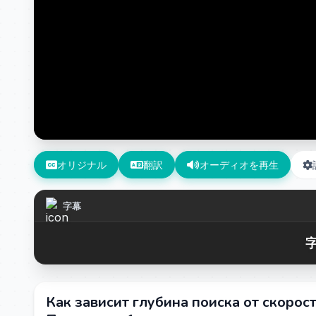
オリジナル
翻訳
オーディオを再生
字幕
字
Как зависит глубина поиска от скорост