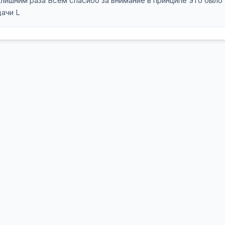
с лишним раза Всем спасибо за внимание в принципе это было
дачи L