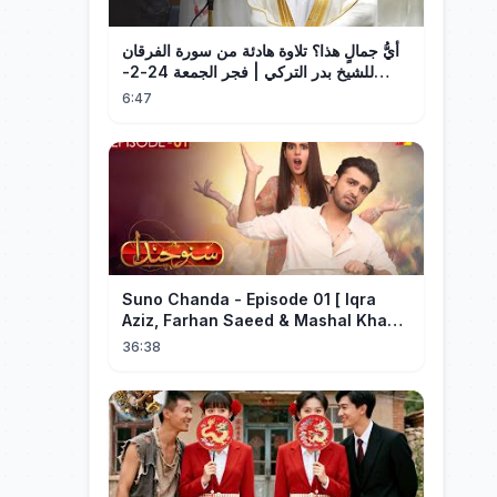
أيُّ جمالٍ هذا؟ تلاوة هادئة من سورة الفرقان
للشيخ بدر التركي | فجر الجمعة 24-2-
1448هـ
6:47
Suno Chanda - Episode 01 [ Iqra
Aziz, Farhan Saeed & Mashal Khan ]
- Funny Pakistani Drama - HUM TV
36:38