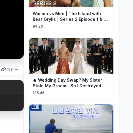
Women vs Men | The Island with
Bear Grylls | Series 2 Episode 1 & 2 |
Full Episode
94:23
コピー
🔥 Wedding Day Swap? My Sister
Stole My Groom—So I Destroyed
Them All 👑#movie #drama
125:46