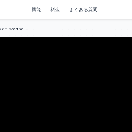
機能
料金
よくある質問
Как зависит глубина поиска от скорости отклика (восстановления) на XP Deus 2. Программа 1