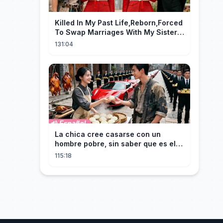
Killed In My Past Life,Reborn,Forced
To Swap Marriages With My Sister.
Now, The Wheel Of Fate Turns!
131:04
La chica cree casarse con un
hombre pobre, sin saber que es el
hombre más rico del mundo
115:18
disfrazado!