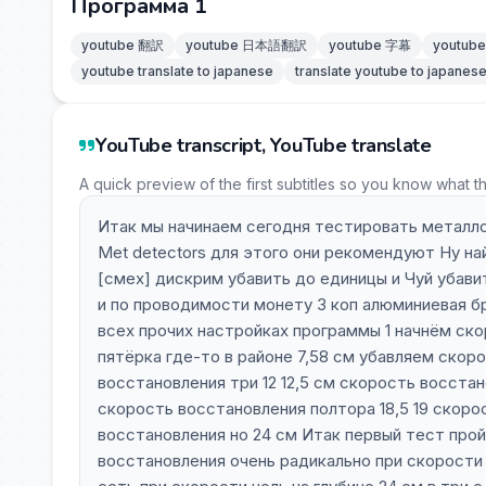
Программа 1
youtube 翻訳
youtube 日本語翻訳
youtube 字幕
youtu
youtube translate to japanese
translate youtube to japanes
YouTube transcript, YouTube translate
A quick preview of the first subtitles so you know what t
Итак мы начинаем сегодня тестировать металло
Met detectors для этого они рекомендуют Ну на
[смех] дискрим убавить до единицы и Чуй убав
и по проводимости монету 3 коп алюминиевая б
всех прочих настройках программы 1 начнём ск
пятёрка где-то в районе 7,58 см убавляем скор
восстановления три 12 12,5 см скорость восстан
скорость восстановления полтора 18,5 19 скоро
восстановления но 24 см Итак первый тест прой
восстановления очень радикально при скорости 5