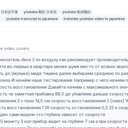
be 日本語字幕
youtube 翻訳 日本語
youtube 動画翻訳
e
youtube transcript to japanese
translate youtube video to japanese
he video covers.
искатель deos 2 по воздуху как рекомендует производител
йти во-первых в квартире менее шумя место от всяких звук
ить до [музыка] миде тишина далее выбираем среднюю по ра
ронза И начнём наше тестирование Например с чего начнём 
орость восстановления Давайте начнём с максимального зна
ость че заметная прибавка 88,5 де убавляем дальше скорост
овления 2 с поно 14,5 см скорость восстановления 2 [смех] 1
сть восстановления 1 20 скорость остановления 0,5 22 и ско
ден сами видели что глубина зависит от скорости
 монету 3 коп прибор видит на глубине 7 см а при скорости